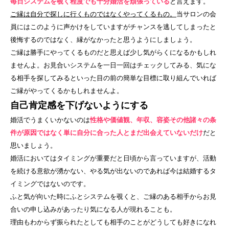
毎日システムを覗く程度でも十分婚活を頑張っている
と言えます。
ご縁は自分で探しに行くものではなくやってくるもの。
当サロンの会
員にはこのように声かけをしていますがチャンスを逃してしまったと
後悔するのではなく、縁がなかったと思うようにしましょう。
ご縁は勝手にやってくるものだと思えば少し気がらくになるかもしれ
ませんよ。お見合いシステムを一日一回はチェックしてみる、気にな
る相手を探してみるといった目の前の簡単な目標に取り組んでいれば
ご縁がやってくるかもしれませんよ。
自己肯定感を下げないようにする
婚活でうまくいかないのは
性格や価値観、年収、容姿その他諸々の条
件が原因ではなく単に自分に合った人とまだ出会えていないだけ
だと
思いましょう。
婚活においてはタイミングが重要だと日頃から言っていますが、活動
を続ける意欲が湧かない、やる気が出ないのであれば今は結婚するタ
イミングではないのです。
ふと気が向いた時にふとシステムを覗くと、ご縁のある相手からお見
合いの申し込みがあったり気になる人が現れることも。
理由もわからず振られたとしても相手のことがどうしても好きになれ