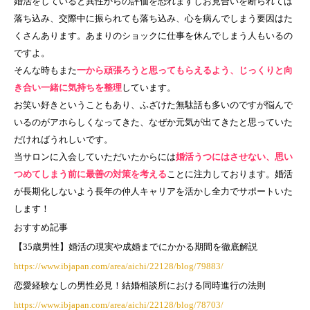
婚活をしていると異性からの評価を恐れますしお見合いを断られては
落ち込み、交際中に振られても落ち込み、心を病んでしまう要因はた
くさんあります。あまりのショックに仕事を休んでしまう人もいるの
ですよ。
そんな時もまた
一から頑張ろうと思ってもらえるよう、じっくりと向
き合い一緒に気持ちを整理
しています。
お笑い好きということもあり、ふざけた無駄話も多いのですが悩んで
いるのがアホらしくなってきた、なぜか元気が出てきたと思っていた
だければうれしいです。
当サロンに入会していただいたからには
婚活うつにはさせない、思い
つめてしまう前に最善の対策を考える
ことに注力しております。婚活
が長期化しないよう長年の仲人キャリアを活かし全力でサポートいた
します！
おすすめ記事
【
35
歳男性】婚活の現実や成婚までにかかる期間を徹底解説
https://www.ibjapan.com/area/aichi/22128/blog/79883/
恋愛経験なしの男性必見！結婚相談所における同時進行の法則
https://www.ibjapan.com/area/aichi/22128/blog/78703/