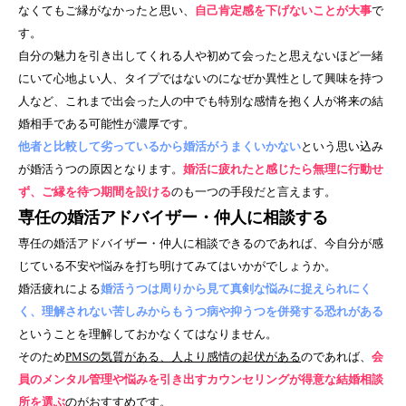
なくてもご縁がなかったと思い、
自己肯定感を下げないことが大事
で
す。
自分の魅力を引き出してくれる人や初めて会ったと思えないほど一緒
にいて心地よい人、タイプではないのになぜか異性として興味を持つ
人など、これまで出会った人の中でも特別な感情を抱く人が将来の結
婚相手である可能性が濃厚です。
他者と比較して劣っているから婚活がうまくいかない
という思い込み
が婚活うつの原因となります。
婚活に疲れたと感じたら無理に行動せ
ず、ご縁を待つ期間を設ける
のも一つの手段だと言えます。
専任の婚活アドバイザー・仲人に相談する
専任の婚活アドバイザー・仲人に相談できるのであれば、今自分が感
じている不安や悩みを打ち明けてみてはいかがでしょうか。
婚活疲れによる
婚活うつは周りから見て真剣な悩みに捉えられにく
く、理解されない苦しみからもうつ病や抑うつを併発する恐れがある
ということを理解しておかなくてはなりません。
そのため
PMS
の気質がある、人より感情の起伏がある
のであれば、
会
員のメンタル管理や悩みを引き出すカウンセリングが得意な結婚相談
所を選ぶ
のがおすすめです。