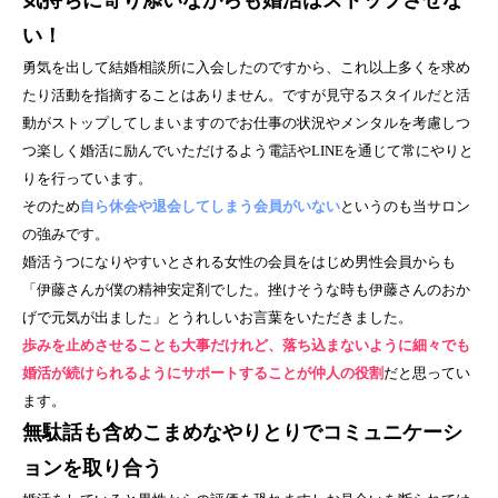
気持ちに寄り添いながらも婚活はストップさせな
い！
勇気を出して結婚相談所に入会したのですから、これ以上多くを求め
たり活動を指摘することはありません。ですが見守るスタイルだと活
動がストップしてしまいますのでお仕事の状況やメンタルを考慮しつ
つ楽しく婚活に励んでいただけるよう電話や
LINE
を通じて常にやりと
りを行っています。
そのため
自ら休会や退会してしまう会員がいない
というのも当サロン
の強みです。
婚活うつになりやすいとされる女性の会員をはじめ男性会員からも
「伊藤さんが僕の精神安定剤でした。挫けそうな時も伊藤さんのおか
げで元気が出ました」とうれしいお言葉をいただきました。
歩みを止めさせることも大事だけれど、落ち込まないように細々でも
婚活が続けられるようにサポートすることが仲人の役割
だと思ってい
ます。
無駄話も含めこまめなやりとりでコミュニケーシ
ョンを取り合う