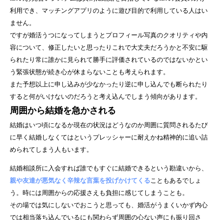
利用でき、マッチングアプリのように遊び目的で利用している人はい
ません。
ですが婚活うつになってしまうとプロフィール写真のクオリティや内
容について、修正したいと思ったりこれで大丈夫だろうかと不安に駆
られたり常に誰かに見られて勝手に評価されているのではないかとい
う緊張状態が続き心が休まらないことも考えられます。
また予想以上に申し込みが少なかったり逆に申し込んでも断られたり
すると何がいけないのだろうと考え込んでしまう傾向があります。
周囲から結婚を急かされる
結婚はいつ頃になるか現在の状況はどうなのか周囲に質問されるたび
に早く結婚しなくてはというプレッシャー
に耐えかね精神的に追い詰
められてしまう人もいます。
結婚相談所に入会すれば誰でもすぐに結婚できるという勘違いから、
親や友達が悪気なく辛辣な言葉を投げかけてくる
こともあるでしょ
う。時には周囲からの応援さえも負担に感じてしまうことも。
その場では気にしないでおこうと思っても、婚活がうまくいかず内心
では相当落ち込んでいるにも関わらず
周囲の心ない声にも振り回さ