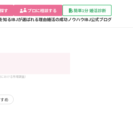
探す
プロに相談する
簡単1分 婚活診断
Jを知る
IBJが選ばれる理由
婚活の成功ノウハウ
IBJ公式ブログ
談所における市場調査）
すすめ