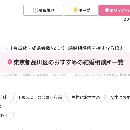
閲覧履歴
キープ
エリアから
IB
【会員数・成婚者数No.1
】 結婚相談所を探すならIBJ
＼
／
※
東京都品川区のおすすめの結婚相談所
一覧
ケティングリサーチ機構調べ（調査期間：2026年2月3日～2026年6月26日、2026年6月期_結婚相
が無料
100名以上の会員が在籍
男性におすすめ
女性にお
む
代以上