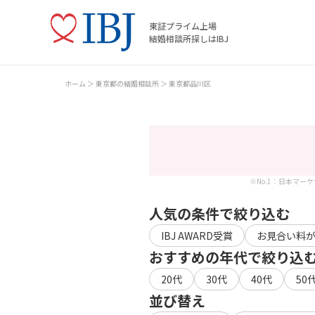
東証プライム上場
結婚相談所探しはIBJ
ホーム
東京都の結婚相談所
東京都品川区
※No.1：日本マー
人気の条件で絞り込む
IBJ AWARD受賞
お見合い料
おすすめの年代で絞り込
20代
30代
40代
50
並び替え