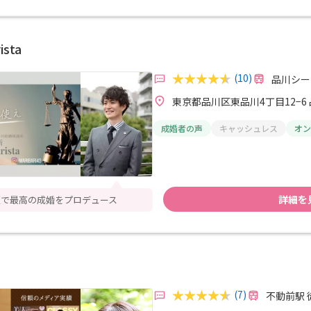
sta
(10)
品川シー
東京都品川区東品川4丁目12−
成婚者の声
キャッシュレス
オン
詳細を
短で最高の成婚をプロデュース
(7)
不動前駅 