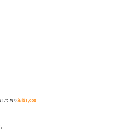
積しており
年収1,000
す。