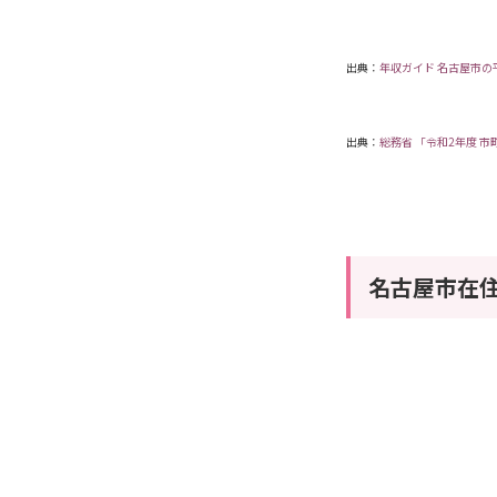
出典：
年収ガイド
名古屋市の
出典：
総務省 「令和2
年度 市
名古屋市在