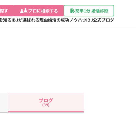
探す
プロに相談する
簡単1分 婚活診断
Jを知る
IBJが選ばれる理由
婚活の成功ノウハウ
IBJ公式ブログ
ブログ
(39)