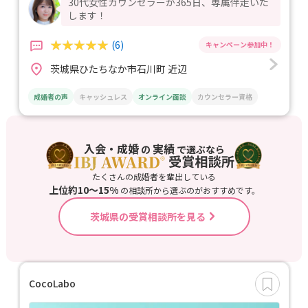
30代女性カウンセラーが365日、専属伴走いた
します！
(6)
茨城県ひたちなか市石川町 近辺
成婚者の声
キャッシュレス
オンライン面談
カウンセラー資格
入会・成婚
実績
の
で選ぶなら
たくさんの成婚者を輩出している
上位約10〜15%
の相談所から選ぶのがおすすめです。
茨城県の受賞相談所を見る
CocoLabo