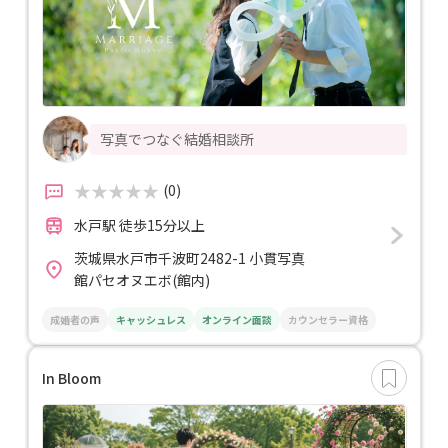
写真でつなぐ結婚相談所
(0)
水戸駅 徒歩15分以上
茨城県水戸市千波町2482-1 小貫写真
館パセオヌエボ(館内)
成婚者の声
キャッシュレス
オンライン面談
カウンセラー資格
In Bloom