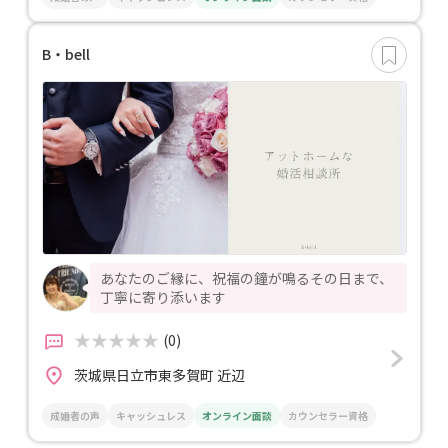
B・bell
あなたのご縁に、祝福の鐘が鳴るその日まで、
丁寧に寄り添います
(0)
茨城県日立市東多賀町 近辺
成婚者の声
キャッシュレス
オンライン面談
カウンセラー資格