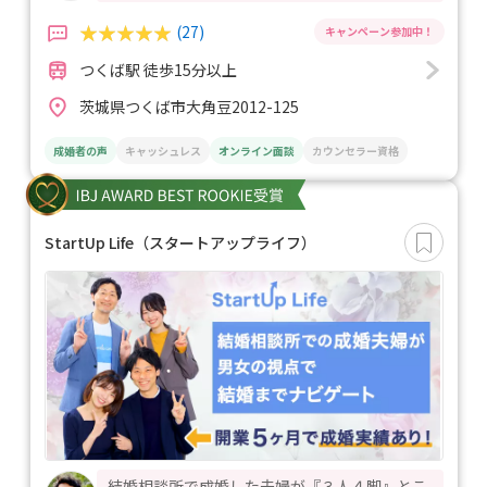
(27)
つくば駅 徒歩15分以上
茨城県つくば市大角豆2012-125
成婚者の声
キャッシュレス
オンライン面談
カウンセラー資格
StartUp Life（スタートアップライフ）
結婚相談所で成婚した夫婦が『３人４脚』とこ