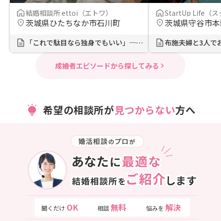
結婚相談所 ettoi（エトワ）
StartUp Life（スタ
茨城県ひたちなか市石川町
茨城県守谷市本
「これで駄目なら独身でもいい」──...
成婚者エピソードから探してみる
希望の相談所が
見つからない
方へ
OK
無料
解決
聞くだけ
相談
悩みを