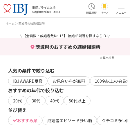
東証プライム上場
結婚相談所探しはIBJ
閲覧履歴
キープ
メニュー
ホーム
茨城県の結婚相談所
＼
／
【会員数・成婚者数No.1
】 結婚相談所を探すならIBJ
※
茨城県のおすすめの結婚相談所
※算出根拠
人気の条件で絞り込む
IBJ AWARD受賞
お見合い料が無料
100名以上の会員
おすすめの年代で絞り込む
20代
30代
40代
50代以上
並び替え
おすすめ順
成婚者エピソード多い順
クチコミ多い