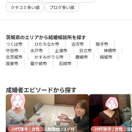
クチコミ多い順
ブログ多い順
茨城県のエリアから結婚相談所を探す
つくば市
ひたちなか市
古河市
取手市
守谷市
水戸市
土浦市
日立市
神栖市
北茨城市
かすみがうら市
鹿嶋市
結城市
坂東市
龍ケ崎市
石岡市
成婚者エピソードから探す
20代後半 / 女性
30代後半 / 女性
活動期間：3ヶ月
活