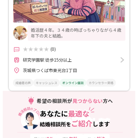
婚活歴４年。３４歳の時ぽっちゃりながら４歳
年下の夫と結婚。
(0)
研究学園駅 徒歩15分以上
茨城県つくば市東光台1丁目
成婚者の声
キャッシュレス
オンライン面談
カウンセラー資格
希望の相談所が
見つからない
方へ
婚活相談
プロ
の
あなたに
最適な
あなたに
最適な
が
ご紹介
します
結婚相談所を
ご紹介
します
結婚相談所を