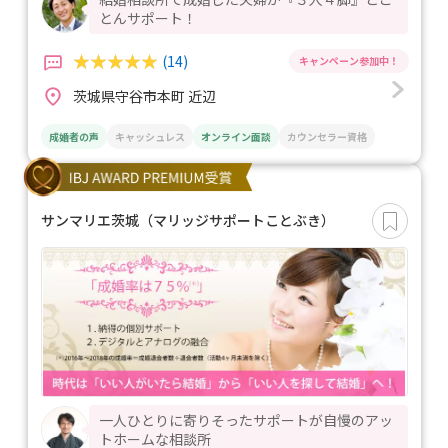
とんサポート！
(14)
茨城県守谷市本町 近辺
成婚者の声
キャッシュレス
オンライン面談
カウンセラー資格
サンマリエ茨城（マリッジサポートことぶき）
一人ひとりに寄りそったサポートが自慢のアッ
トホームな相談所