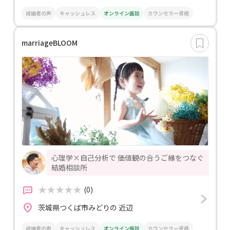
成婚者の声
キャッシュレス
オンライン面談
カウンセラー資格
marriageBLOOM
心理学×自己分析で 価値観の合うご縁をつなぐ
結婚相談所
(0)
茨城県つくば市みどりの 近辺
成婚者の声
キャッシュレス
オンライン面談
カウンセラー資格