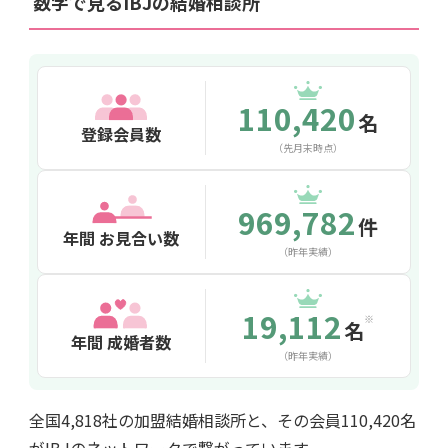
数字で見るIBJの結婚相談所
110,420
名
登録会員数
（先月末時点）
969,782
件
年間 お見合い数
（昨年実績）
19,112
※
名
年間 成婚者数
（昨年実績）
全国
4,818
社の加盟結婚相談所と、その会員
110,420
名
がIBJのネットワークで繋がっています。