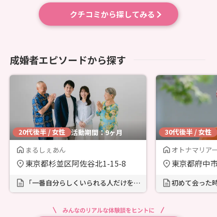
クチコミから探してみる
成婚者エピソードから探す
20代後半 / 女性
30代後半 / 女性
活動期間：9ヶ月
まるしぇあん
オトナマリア
東京都杉並区阿佐谷北1-15-8
東京都府中市
「一番自分らしくいられる人だけを選
初めて会った
びなさい」カウンセラーの一言に背中
って感じた！
を押されました