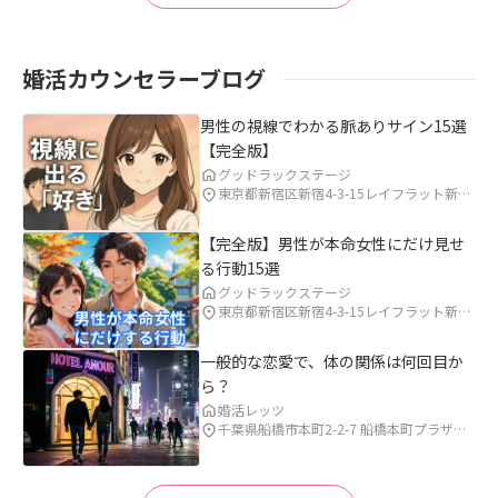
婚活カウンセラーブログ
男性の視線でわかる脈ありサイン15選
【完全版】
グッドラックステージ
東京都新宿区新宿4-3-15レイフラット新宿
708 
【完全版】男性が本命女性にだけ見せ
る行動15選
グッドラックステージ
東京都新宿区新宿4-3-15レイフラット新宿
708 
一般的な恋愛で、体の関係は何回目か
ら？
婚活レッツ
千葉県船橋市本町2-2-7 船橋本町プラザビ
ル6B 