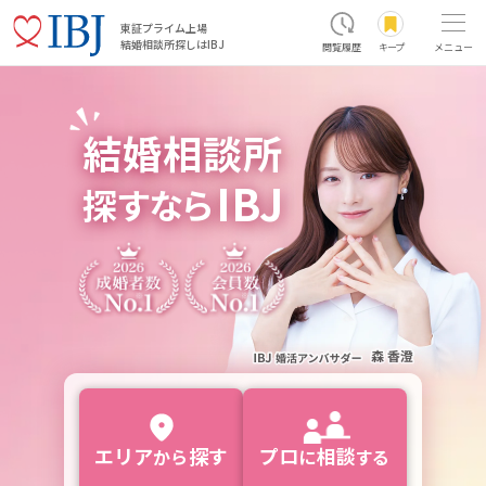
東証プライム上場
結婚相談所探しはIBJ
閲覧履歴
キープ
メニュー
結
婚
相
談
所
I
B
J
探
す
な
ら
エ
リ
ア
探す
プロ
相
談
から
に
す
る