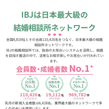
IBJは日本最大級の
結婚相談所ネ
トワーク
ッ
全国
4,818
社とその会員
110,420
名をつなぐ、日本最大級の結婚
相談所ネットワークです。
IBJの結婚相談所では、独自のお見合いシステムを活用し、結婚
を目指す婚活の中で、活発なお相手探しやお見合いが行われてい
ます。
No.1
*
会員数
・
成婚者数
110,420
19,112
969,782
名
名
件
（先月末時点）
（昨年実績）
（昨年実績）
先月の新規入会者数は
6,428
名、業界最大級のネットワークで多
くの出会いを提供いたします。