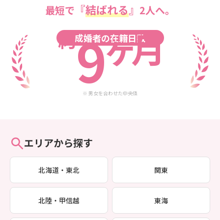
『
結ばれる
』
最短で
2人へ。
9
ヶ
月
約
成婚者の在籍日数
※ 男女を合わせた中央値
エリアから探す
北海道・東北
関東
北陸・甲信越
東海