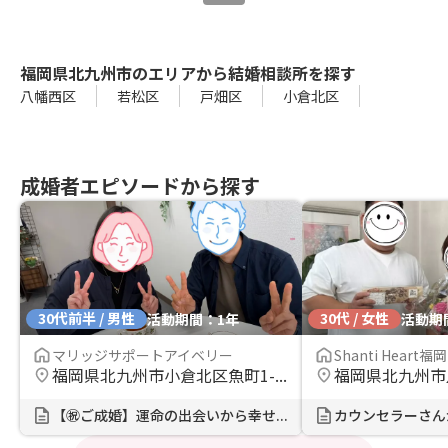
福岡県北九州市のエリアから結婚相談所を探す
八幡西区
若松区
戸畑区
小倉北区
成婚者エピソードから探す
30代前半 / 男性
30代 / 女性
活動期間：1年
活動期
マリッジサポートアイベリー
Shanti Heart福岡
福岡県北九州市小倉北区魚町1-...
【㊗️ご成婚】運命の出会いから幸せ...