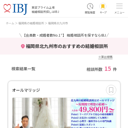
東証プライム上場
結婚相談所探しはIBJ
閲覧履歴
キープ
メニュー
ホーム
福岡県の結婚相談所
福岡県北九州市
＼
／
【会員数・成婚者数No.1
】 結婚相談所を探すならIBJ
※
福岡県北九州市のおすすめの結婚相談所
※算出根拠
15
検索結果一覧
相談所数
件
オールマリッジ