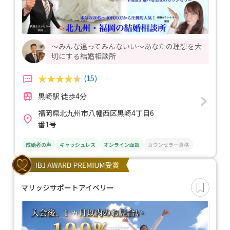
～みんな違ってみんないい～あなたの理想を大
切にする結婚相談所
(15)
黒崎駅 徒歩4分
福岡県北九州市八幡西区黒崎4丁目6
番1号
成婚者の声
キャッシュレス
オンライン面談
カウンセラー資格
マリッジサポートアイベリー