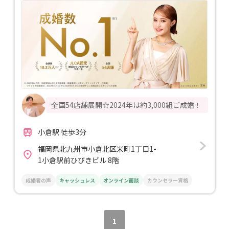
全国54店舗展開☆2024年は約3,000組ご成婚！
小倉駅 徒歩3分
福岡県北九州市小倉北区米町1丁目1-
1小倉駅前ひびきビル 8階
成婚者の声
キャッシュレス
オンライン面談
カウンセラー資格
1