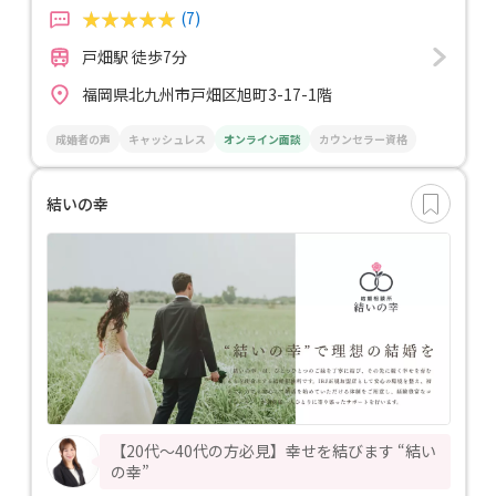
(7)
戸畑駅 徒歩7分
福岡県北九州市戸畑区旭町3-17-1階
成婚者の声
キャッシュレス
オンライン面談
カウンセラー資格
結いの幸
【20代〜40代の方必見】幸せを結びます “結い
の幸”