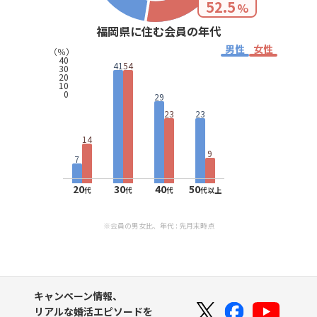
52.5
%
福岡県に住む会員の年代
男性
女性
（％）
40
41
54
30
20
10
0
29
23
23
14
9
7
20
30
40
50
代
代
代
代以上
※会員の男女比、年代 : 先月末時点
キャンペーン情報、
リアルな婚活エピソードを