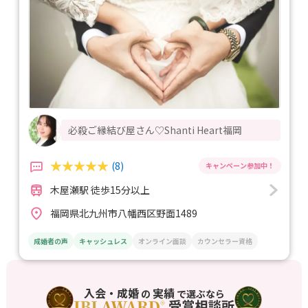
必殺ご縁結び屋さん♡Shanti Heart福岡
(8)
木屋瀬駅 徒歩15分以上
福岡県北九州市八幡西区野面1489
成婚者の声
キャッシュレス
オンライン面談
カウンセラー資格
入会・成婚
実績
の
で選ぶなら