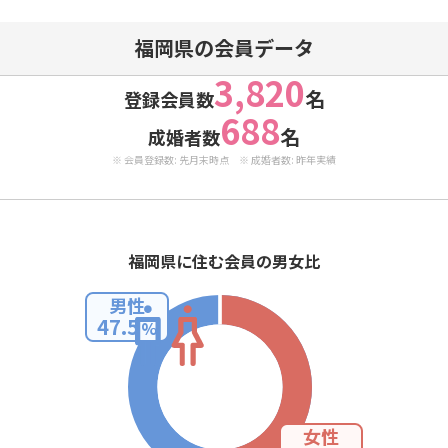
福岡県の会員データ
3,820
名
登録会員数
688
名
成婚者数
※ 会員登録数: 先月末時点 ※ 成婚者数: 昨年実績
福岡県に住む会員の男女比
男性
47.5
%
女性