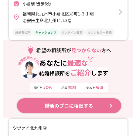
小倉駅 徒歩6分
福岡県北九州市小倉北区米町1-3-1 明
治安田生命北九州ビル3階
成婚者の声
キャッシュレス
オンライン面談
カウンセラー資格
希望の相談所が
見つからない
方へ
婚活相談
プロ
の
あなたに
最適な
あなたに
最適な
が
ご紹介
します
結婚相談所を
ご紹介
します
結婚相談所を
OK
無料
解決
聞くだけ
相談
悩みを
婚活のプロに相談する
ツヴァイ北九州店