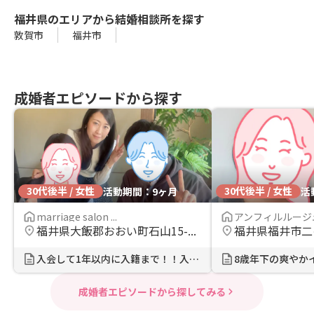
福井県のエリアから結婚相談所を探す
敦賀市
福井市
成婚者エピソードから探す
30代後半 / 女性
30代後半 / 女性
活動期間：9ヶ月
活
marriage salon ...
アンフィルルージ
福井県大飯郡おおい町石山15-...
福井県福井市二の宮
入会して1年以内に入籍まで！！入会...
成婚者エピソードから探してみる