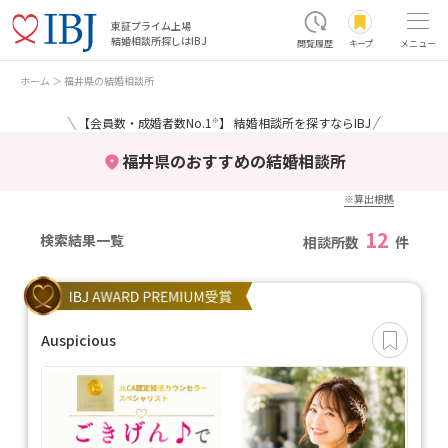
東証プライム上場
結婚相談所探しはIBJ
閲覧履歴
キープ
メニュー
ホーム
福井県の結婚相談所
＼
／
【会員数・成婚者数No.1
】 結婚相談所を探すならIBJ
※
福井県のおすすめの結婚相談所
※算出根拠
12
検索結果一覧
相談所数
件
Auspicious