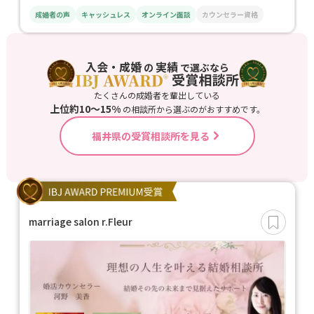
成婚者の声
キャッシュレス
オンライン面談
カウンセラー資格
入会・成婚
実績
の
で選ぶなら
たくさんの成婚者を輩出している
上位約10〜15%
の相談所から選ぶのがおすすめです。
福井県の受賞相談所を見る
marriage salon r.Fleur