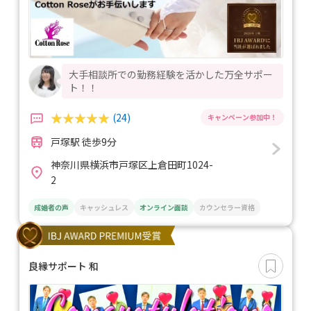
大手相談所での勤務経験を活かした万全サポー
ト！！
(24)
戸塚駅 徒歩9分
神奈川県横浜市戸塚区上倉田町1024-
2
成婚者の声
キャッシュレス
オンライン面談
カウンセラー資格
良縁サポート 和