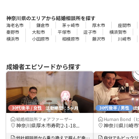
神奈川県のエリアから結婚相談所を探す
海老名市
鎌倉市
茅ヶ崎市
厚木市
座間市
秦野市
大和市
平塚市
逗子市
横須賀市
横浜市
小田原市
相模原市
藤沢市
川崎市
成婚者エピソードから探す
30代後半 / 女性
30代後半 / 男性
活動期間：5ヶ月
活
結婚相談所フォアファーザー
Human Bond（ヒ
神奈川県厚木市寿町2-1-18...
神奈川県川崎市
他社相談所から乗り換えで掴んだ幸せ...