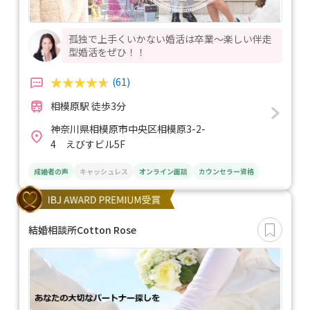
孤独で上手くいかない婚活は卒業～楽しい伴走
型婚活をぜひ！！
(61)
相模原駅 徒歩3分
神奈川県相模原市中央区相模原3-2-
4 えびすビル5F
成婚者の声
キャッシュレス
オンライン面談
カウンセラー資格
結婚相談所Cotton Rose