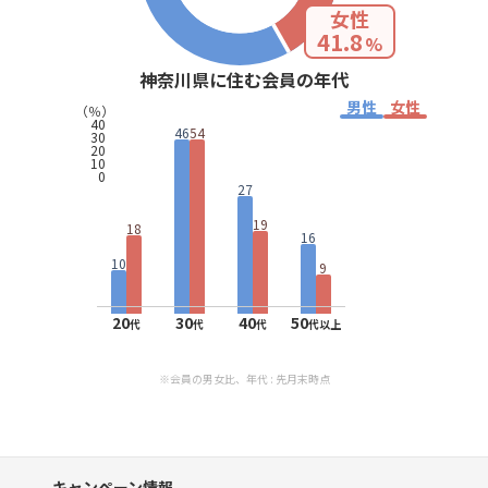
女性
41.8
%
神奈川県に住む会員の年代
男性
女性
（％）
40
46
54
30
20
10
0
27
19
18
16
10
9
20
30
40
50
代
代
代
代以上
※会員の男女比、年代 : 先月末時点
キャンペーン情報、