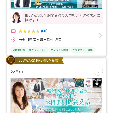
IBJ AWARD全期間受賞の実力をアナタの未来に
捧げます
(60)
神奈川県茅ヶ崎市浜竹 近辺
成婚者の声
キャッシュレス
オンライン面談
カウンセラー資格
Do Marri