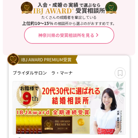
入会・成婚
実績
の
で選ぶなら
たくさんの成婚者を輩出している
上位約10〜15%
の相談所から選ぶのがおすすめです。
神奈川県の受賞相談所を見る
ブライダルサロン ラ・マーナ