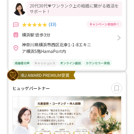
20代30代💗ワンランク上の結婚に繋がる婚活を
サポート！
(33)
横浜駅 徒歩3分
神奈川県横浜市西区北幸1-1-8エキニ
ア横浜5階HamaPort内
成婚者の声
キャッシュレス
オンライン面談
カウンセラー資格
ヒュッゲパートナー