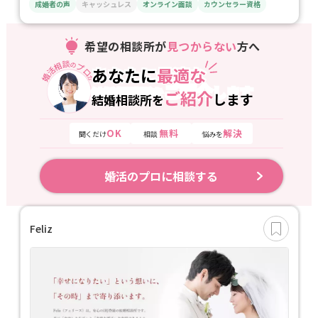
成婚者の声
キャッシュレス
オンライン面談
カウンセラー資格
希望の相談所が
見つからない
方へ
婚活相談
プロ
の
あなたに
最適な
あなたに
最適な
が
ご紹介
します
結婚相談所を
ご紹介
します
結婚相談所を
OK
無料
解決
聞くだけ
相談
悩みを
婚活のプロに相談する
Feliz