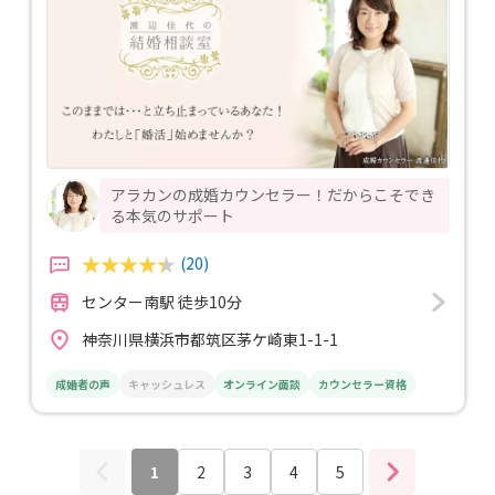
アラカンの成婚カウンセラー！だからこそでき
る本気のサポート
(20)
センター南駅 徒歩10分
神奈川県横浜市都筑区茅ケ崎東1-1-1
成婚者の声
キャッシュレス
オンライン面談
カウンセラー資格
1
2
3
4
5