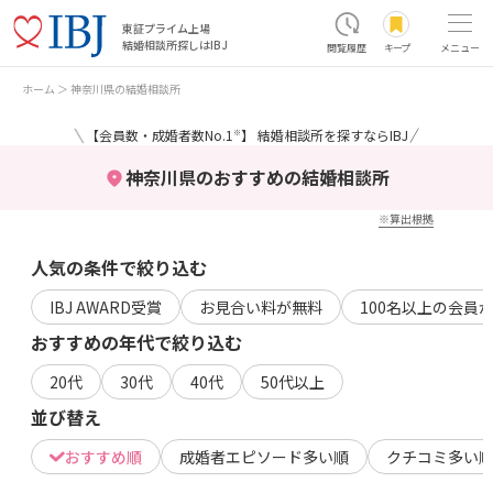
東証プライム上場
結婚相談所探しはIBJ
閲覧履歴
キープ
メニュー
ホーム
神奈川県の結婚相談所
＼
／
【会員数・成婚者数No.1
】 結婚相談所を探すならIBJ
※
神奈川県のおすすめの結婚相談所
※算出根拠
人気の条件で絞り込む
IBJ AWARD受賞
お見合い料が無料
100名以上の会員
おすすめの年代で絞り込む
20代
30代
40代
50代以上
並び替え
おすすめ順
成婚者エピソード多い順
クチコミ多い