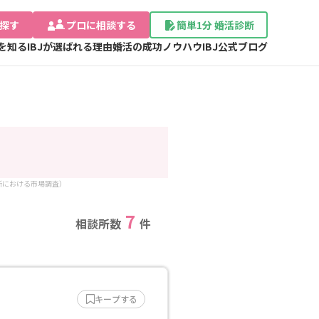
探す
プロに相談する
簡単1分 婚活診断
Jを知る
IBJが選ばれる理由
婚活の成功ノウハウ
IBJ公式ブログ
談所における市場調査）
7
相談所数
件
キープする