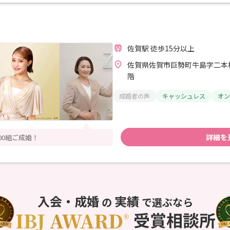
佐賀駅 徒歩15分以上
佐賀県佐賀市巨勢町牛島字二本松
階
成婚者の声
キャッシュレス
オン
詳細を
000組ご成婚！
入会・成婚
実績
の
で選ぶなら