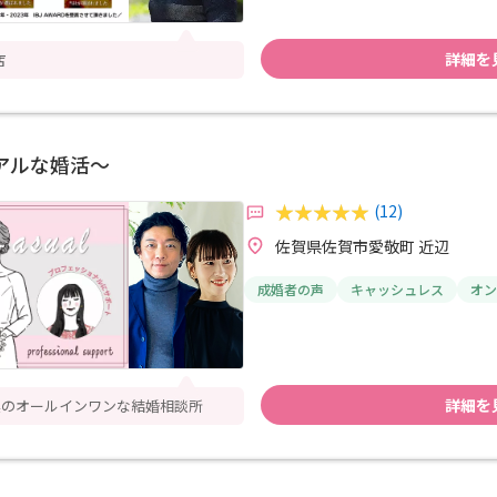
詳細を
店
アルな婚活～
(12)
佐賀県佐賀市愛敬町 近辺
成婚者の声
キャッシュレス
オン
詳細を
実のオールインワンな結婚相談所