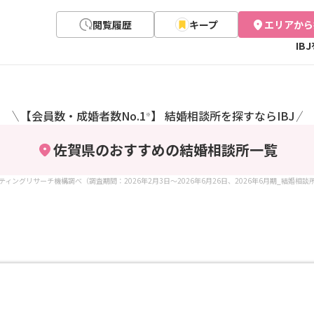
閲覧履歴
キープ
エリアから
IB
【会員数・成婚者数No.1
】 結婚相談所を探すならIBJ
＼
／
※
佐賀県のおすすめの結婚相談所
一覧
ケティングリサーチ機構調べ（調査期間：2026年2月3日～2026年6月26日、2026年6月期_結婚相