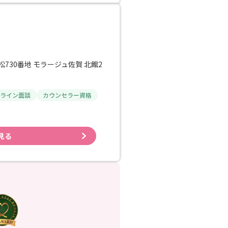
730番地 モラージュ佐賀 北館2
ライン面談
カウンセラー資格
見る