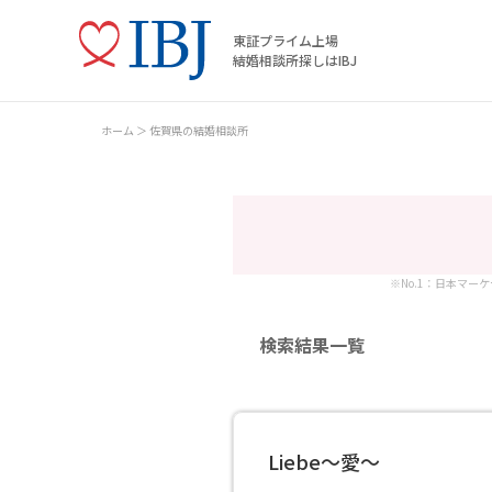
東証プライム上場
結婚相談所探しはIBJ
ホーム
佐賀県の結婚相談所
※No.1：日本マー
検索結果一覧
Liebe～愛～