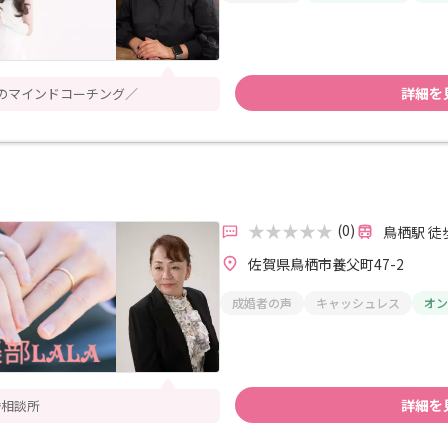
詳細を
のマインドコーチング／
(0)
鳥栖駅 徒
佐賀県鳥栖市養父町47-2
成婚者の声
キャッシュレス
オン
詳細を
婚相談所