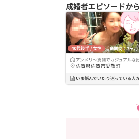
成婚者エピソードか
40代後半 / 女性
活動期間：7ヶ月
アンメリ～真剣でカジュアルな
佐賀県佐賀市愛敬町