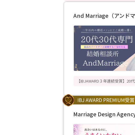
And Marriage（アン
【IBJAWARD３年連続受賞】2
Marriage Design Agenc