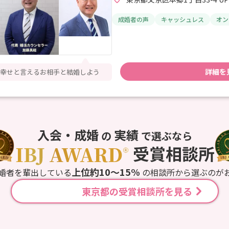
成婚者の声
キャッシュレス
オン
詳細を
幸せと言えるお相手と結婚しよう
入会・成婚
実績
の
で選ぶなら
上位約10〜15%
婚者を輩出している
の相談所から選ぶのが
東京都の受賞相談所を見る