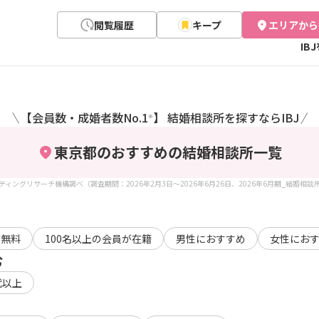
閲覧履歴
キープ
エリアから
IB
【会員数・成婚者数No.1
】 結婚相談所を探すならIBJ
＼
／
※
東京都のおすすめの結婚相談所
一覧
ケティングリサーチ機構調べ（調査期間：2026年2月3日～2026年6月26日、2026年6月期_結婚相
が無料
100名以上の会員が在籍
男性におすすめ
女性にお
む
代以上