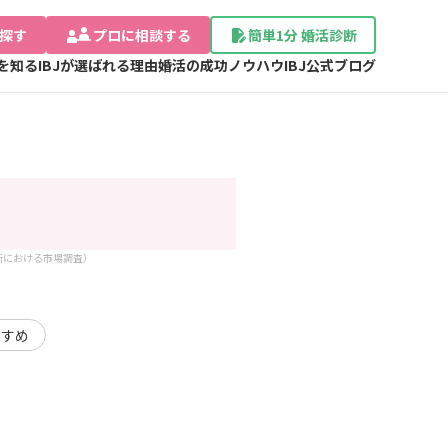
探す
プロに相談する
簡単1分 婚活診断
Jを知る
IBJが選ばれる理由
婚活の成功ノウハウ
IBJ公式ブログ
談所における市場調査）
すすめ