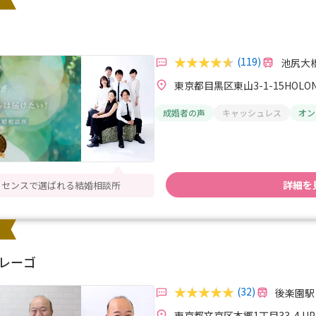
(119)
池尻大橋
東京都目黒区東山3-1-15HOL
成婚者の声
キャッシュレス
オン
詳細を
ル＆センスで選ばれる結婚相談所
レーゴ
(32)
後楽園駅
東京都文京区本郷1丁目33-4 UP 