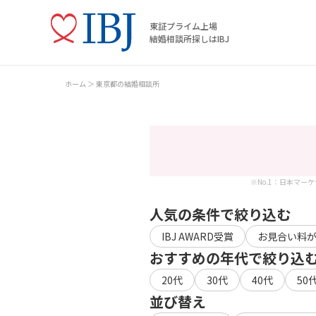
東証プライム上場
結婚相談所探しはIBJ
ホーム
東京都の結婚相談所
※No.1：日本マー
人気の条件で絞り込む
IBJ AWARD受賞
お見合い料
おすすめの年代で絞り込
20代
30代
40代
50
並び替え