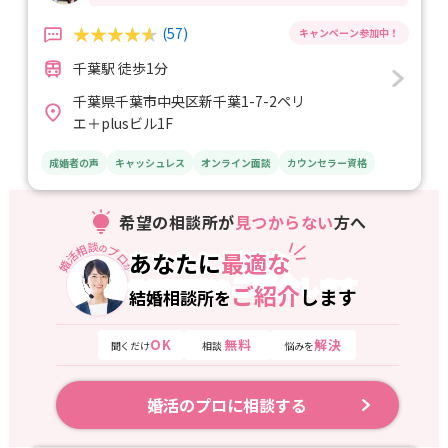
(57)
千葉駅 徒歩1分
千葉県千葉市中央区新千葉1-7-2ペリ
エ＋plusビル1F
成婚者の声
キャッシュレス
オンライン面談
カウンセラー資格
希望の相談所が
見つからない
方へ
婚活相談
プロ
の
あなたに
最適な
あなたに
最適な
が
ご紹介
します
結婚相談所を
ご紹介
します
結婚相談所を
OK
無料
解決
聞くだけ
相談
悩みを
婚活のプロに相談する