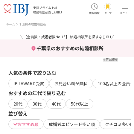
東証プライム上場
結婚相談所探しはIBJ
閲覧履歴
キープ
メニュー
ホーム
千葉県の結婚相談所
＼
／
【会員数・成婚者数No.1
】 結婚相談所を探すならIBJ
※
千葉県のおすすめの結婚相談所
※算出根拠
人気の条件で絞り込む
IBJ AWARD受賞
お見合い料が無料
100名以上の会員
おすすめの年代で絞り込む
20代
30代
40代
50代以上
並び替え
おすすめ順
成婚者エピソード多い順
クチコミ多い