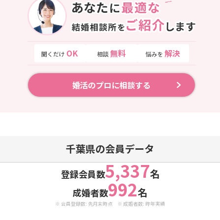
OK
無料
解決
聞くだけ
相談
悩みを
婚活のプロに相談する
千葉県の会員データ
5,337
名
登録会員数
992
名
成婚者数
※ 会員登録数: 先月末時点 ※ 成婚者数: 昨年実績