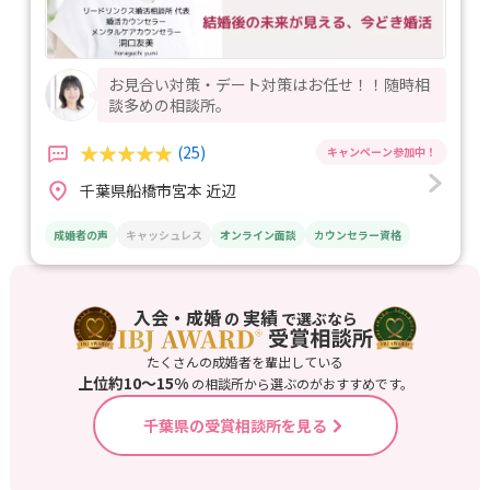
お見合い対策・デート対策はお任せ！！随時相
談多めの相談所。
(25)
千葉県船橋市宮本 近辺
成婚者の声
キャッシュレス
オンライン面談
カウンセラー資格
入会・成婚
実績
の
で選ぶなら
たくさんの成婚者を輩出している
上位約10〜15%
の相談所から選ぶのがおすすめです。
千葉県の受賞相談所を見る