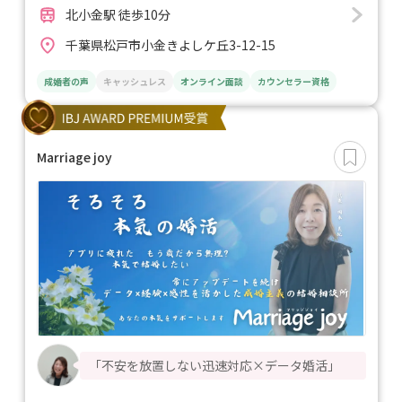
北小金駅 徒歩10分
千葉県松戸市小金きよしケ丘3-12-15
成婚者の声
キャッシュレス
オンライン面談
カウンセラー資格
Marriage joy
「不安を放置しない迅速対応×データ婚活」