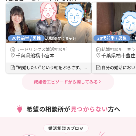
30代前半 / 男性
30代前半 / 男性
活動期間：9ヶ月
活
リードリンクス婚活相談所
結婚相談所 春う
千葉県船橋市宮本
千葉県柏市豊住
“結婚したい”という軸をぶらさず、...
成婚者エピソードから探してみる
希望の相談所が
見つからない
方へ