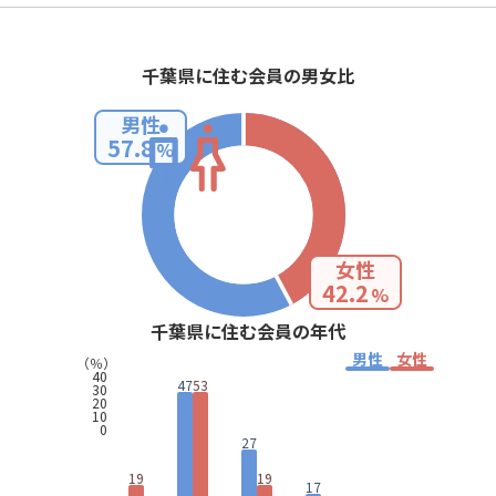
千葉県に住む会員の男女比
男性
57.8
%
女性
42.2
%
千葉県に住む会員の年代
男性
女性
（％）
40
47
53
30
20
10
0
27
19
19
17