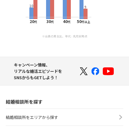
10
9
20
30
40
50
代
代
代
代以上
※会員の男女比、年代 : 先月末時点
キャンペーン情報、
リアルな婚活エピソードを
SNSからもGETしよう！
結婚相談所を探す
結婚相談所をエリアから探す