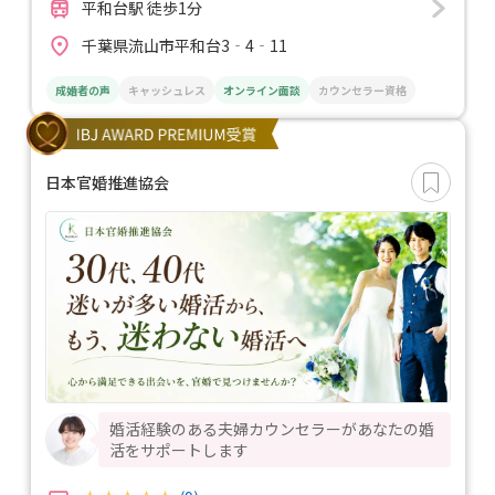
平和台駅 徒歩1分
千葉県流山市平和台3‐4‐11
成婚者の声
キャッシュレス
オンライン面談
カウンセラー資格
日本官婚推進協会
婚活経験のある夫婦カウンセラーがあなたの婚
活をサポートします