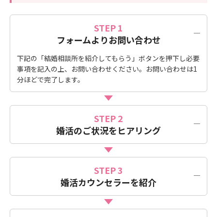
STEP 1
フォームよりお問い合わせ
下記の「結婚相談所を紹介してもらう」ボタンを押下し必要
事項を記入の上、お問い合わせください。お問い合わせは1
分ほどで完了します。
STEP 2
婚活のご状況をヒアリング
IBJの専任スタッフよりご連絡いたします。ご希望条件や婚
活に関する不安などをお聞かせください。無理な入会勧誘な
どはいたしませんので、ご安心ください。
STEP 3
婚活カウンセラーを紹介
ヒアリングした内容をもとに、あなたに合う婚活カウンセラ
ーが在籍している結婚相談所をお探しします。その後お探し
した相談所との面談の日程調整をIBJが行い、おすすめでき