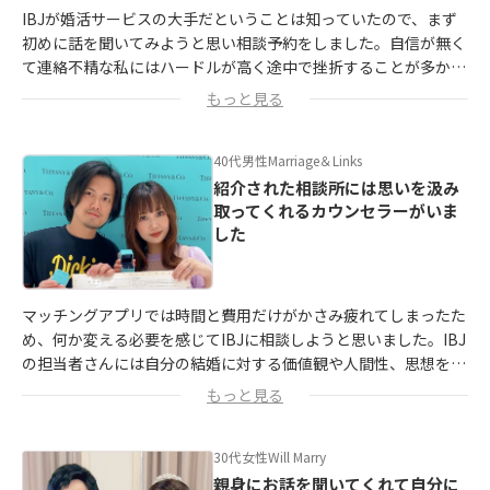
IBJが婚活サービスの大手だということは知っていたので、まず
初めに話を聞いてみようと思い相談予約をしました。
自信が無く
て連絡不精な私にはハードルが高く途中で挫折することが多かっ
たです。
もっと見る
そんな不安がありましたが、IBJの担当者さんはすべてを受け止
40代男性
Marriage＆Links
めてくれました。
実際に同じ悩みを抱えている方も結婚している
と教えていただき、背中を押してもらえたことが記憶に残ってい
紹介された相談所には思いを汲み
取ってくれるカウンセラーがいま
ます。
した
この方からの紹介なら「絶対大丈夫」と確信が持てたので、実際
に紹介してもらった結婚相談所と面談をして入会を決めました。
入会してからは、目的が同じ男性と出会えるのでトントン拍子に
マッチングアプリでは時間と費用だけがかさみ疲れてしまったた
進んでびっくりしました！
め、何か変える必要を感じてIBJに相談しようと思いました。
IBJ
の担当者さんには自分の結婚に対する価値観や人間性、思想を汲
み取ってくれるカウンセラーさんを紹介していただきました。
もっと見る
実際面談をするとオーダー通りの方ばかりで、内容や方向性をわ
30代女性
Will Marry
かりやすく説明してくれました。
納得感を持って決められたため
入会してからは特に不安はなかったです。
親身にお話を聞いてくれて自分に