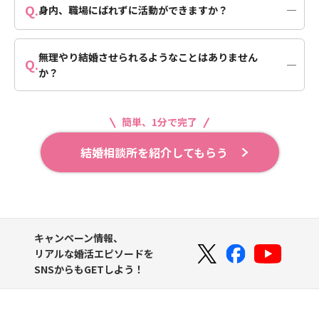
Q.
せん。
身内、職場にばれずに活動ができますか？
会話の仕方から交際中のやりとりまで婚活カウンセラーが
丁寧にアドバイスいたします。
A.
IBJ会員限定のシステムを利用してお相手を探すため、会
員以外の方に活動を知られることはございません。もし身
無理やり結婚させられるようなことはありません
内や職場の方が活動されている場合は、お相手から閲覧で
Q.
か？
きないようにブロックできますのでご安心ください。
A.
ご自身でお相手を選び、きちんと恋愛を経て結婚を決めて
いただくので、無理に結婚をさせられるようなことはござ
いません。会員のお気持ちを尊重して、あくまで結婚にた
簡単、1分で完了
どり着けるためのお手伝いをすることが婚活カウンセラー
の役割となります。
結婚相談所を紹介してもらう
キャンペーン情報、
リアルな婚活エピソードを
SNSからもGETしよう！