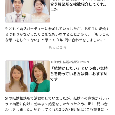
合う相談所を複数紹介してくれま
した
本気で結婚したいと思うのであれば、先入観を捨てて一回相談を
するのをおすすめします！
もともと婚活パーティーに参加していましたが、お相手に結婚す
るつもりがなかったりと嫌な思いをすることが多く、「もうこん
な思いをしたくない」と思ってIBJに問い合わせをしました。
もっと見る
IBJの担当者さんは親身にお話を聞いてくださり、サポートが手
厚い結婚相談所を複数ご紹介していただきました。
30代女性
結婚相談所Premier
結婚相談所での活動中には、婚活に限らず今後生活していくうえ
「結婚がしたい」という強い気持
ちを持っている方は特におすすめ
でも大事なアドバイスをしてくださったことがすごく嬉しかった
です
です。
別の結婚相談所で活動をしていましたが、結婚への意識がバラバ
ラで結婚に向けて効率よく婚活をしたかったため、IBJに問い合
わせをしました。
紹介してくれた3つの相談所はどこも親身にな
って話を聞いてくださり、十分信頼できると感じる相談所ばかり