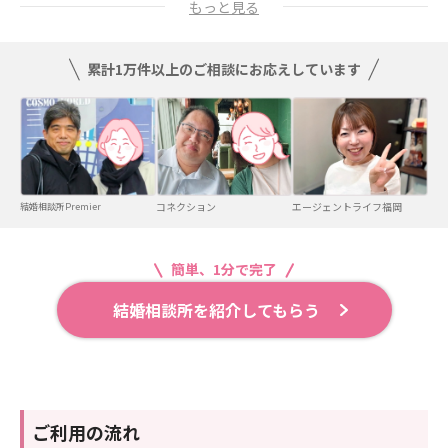
もっと見る
でした。
その中でも結婚業界の関わりの長さや成婚率を見て、一番信頼で
累計1万件以上のご相談にお応えしています
きると思った相談所に入会をしました。
活動中は無理に好みでな
い人を勧められるなどはなく、比較的自由度が高かったです。
成婚退会した今振り返ると、自分自身と対話して結婚に向けて気
持ちを固められた方には大変おすすめのサービスだと思います。
コネクション
エージェントライフ福岡
結婚相談所Premier
簡単、1分で完了
結婚相談所を紹介してもらう
ご利用の流れ