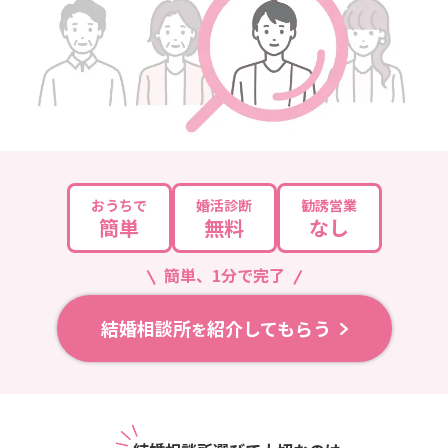
おうちで
婚活診断
勧誘営業
簡単
無料
なし
簡単、1分で完了
結婚相談所
紹介してもらう
を