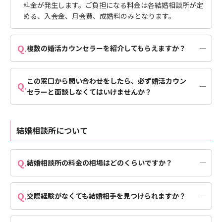
料金が発生します。ご負担になる料金は各結婚相談所が定
める、入会金、月会費、成婚料のみとなります。
Q.
複数の婚活カウンセラーを紹介してもらえますか？
A.
ご紹介可能です。希望条件、エリアによっては難しい場合
もございますが、柔軟にご案内しますのでIBJの専任スタ
この窓口から問い合わせをしたら、必ず婚活カウン
ッフにご相談ください。
Q.
セラーと面談しなくてはいけませんか？
A.
必ず面談しないといけないわけではありません。お話をし
てみたいと関心をもっていただいた場合に限って、婚活カ
ウンセラーとの面談の日程調整をいたします。なお、日程
結婚相談所について
調整後の面談キャンセルはお控えいただいております。
Q.
結婚相談所の料金の相場はどのくらいですか？
A.
入会金は10～30万円、月会費は5千円〜1万円、成婚料は
20～30万円が相場となり、活動期間によって異なります
Q.
交際経験がなくても結婚相手を見つけられますか？
がトータルで50～80万円程度かかります。結婚に向けて
婚活カウンセラーが全力でサポートするからこそ、活動費
A.
交際経験がない方でも結婚している方は多くいらっしゃい
はマッチングアプリなどと比べると決して安くはございま
ます。異性とお話することが苦手な方でも、お見合いでの