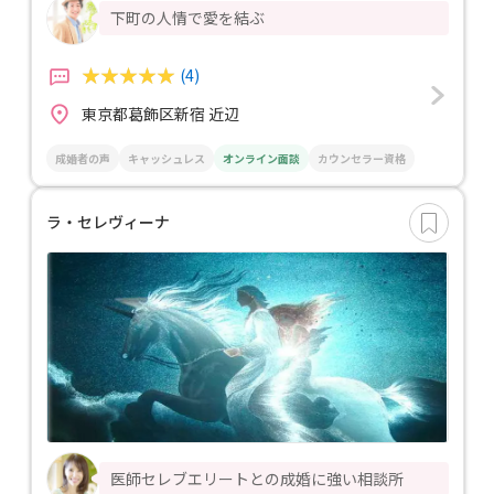
下町の人情で愛を結ぶ
(4)
東京都葛飾区新宿 近辺
成婚者の声
キャッシュレス
オンライン面談
カウンセラー資格
ラ・セレヴィーナ
医師セレブエリートとの成婚に強い相談所