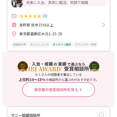
気楽に入会、真剣に婚活、笑顔で結婚
(3)
金町駅 徒歩15分以上
東京都葛飾区水元1-15-20
成婚者の声
キャッシュレス
オンライン面談
カウンセラー資格
入会・成婚
実績
の
で選ぶなら
たくさんの成婚者を輩出している
上位約10〜15%
の相談所から選ぶのがおすすめです。
東京都の受賞相談所を見る
サニー結婚相談所