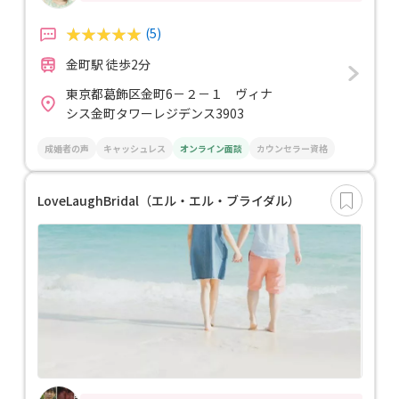
(5)
金町駅 徒歩2分
東京都葛飾区金町6－２－１ ヴィナ
シス金町タワーレジデンス3903
成婚者の声
キャッシュレス
オンライン面談
カウンセラー資格
LoveLaughBridal（エル・エル・ブライダル）