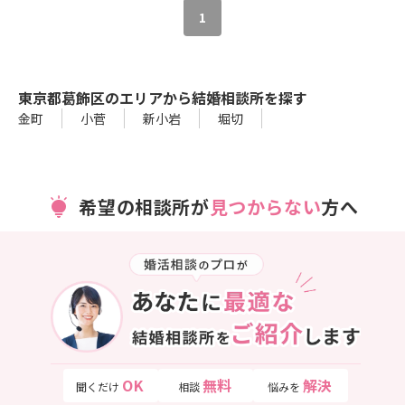
1
東京都葛飾区のエリアから結婚相談所を探す
金町
小菅
新小岩
堀切
希望の相談所が
見つからない
方へ
OK
無料
解決
聞くだけ
相談
悩みを