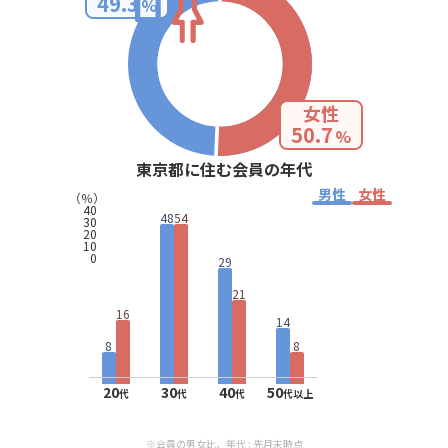
49.3
%
女性
50.7
%
東京都に住む会員の年代
男性
女性
（％）
40
48
54
30
20
10
0
29
21
16
14
8
8
20
30
40
50
代
代
代
代以上
※会員の男女比、年代 : 先月末時点