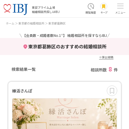
東証プライム上場
結婚相談所探しはIBJ
閲覧履歴
キープ
メニュー
ホーム
東京都の結婚相談所
東京都葛飾区
＼
／
【会員数・成婚者数No.1
】 結婚相談所を探すならIBJ
※
東京都葛飾区のおすすめの結婚相談所
※算出根拠
8
検索結果一覧
相談所数
件
縁活さんぽ