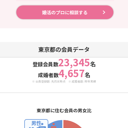
婚活のプロに相談する
東京都の会員データ
23,345
名
登録会員数
4,657
名
成婚者数
※ 会員登録数: 先月末時点 ※ 成婚者数: 昨年実績
東京都に住む会員の男女比
男性