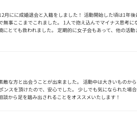
25年12月にに成婚退会と入籍をしました！ 活動開始した頃は1
で無事ここまでこれました。 1人で抱え込んでマイナス思考に
境にとても救われました。 定期的に女子会もあって、他の活動
素敵な方と出会うことが出来ました。 活動中は大きいものか
ポンスを頂けたので、安心でした。 少しでも気になられた場
相談から足を踏み出されることをオススメいたします！