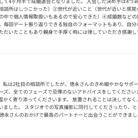
して4ヶ月半で成婚退会となりました。 入会した決め手は4つ
相談所はしつこかった）②世代が近いこと（世代が近いと感覚
の中で個人情報取扱いもあるので安心できた）④成婚数などの
。毎回デート振り返りできる独自のフォーマットもあり、自分
ただいたこともあり親身で手厚く時には律していただき感謝し
！ 私は2社目の相談所でしたが、徳永さんのきめ細やかなサポ
ーズ、全てのフェーズで忌憚のないアドバイスをしてくださいま
温かく寄り添ってくださいます。 放置されることは決してなく
ました。 スタジオでの写真撮影に同行してくださったり、とに
 徳永さんのおかげで最高のパートナーと出会うことができまし