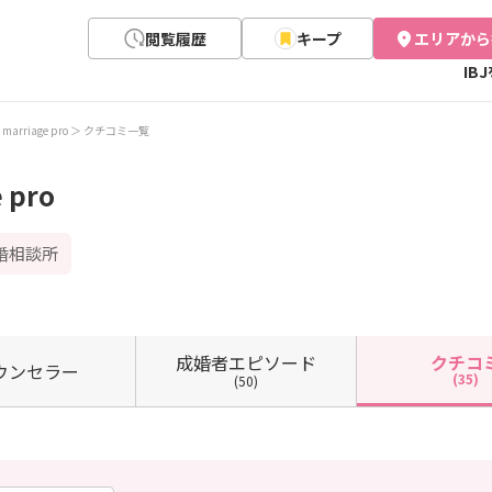
閲覧履歴
キープ
エリアから
IB
rriage pro
クチコミ一覧
 pro
婚相談所
成婚者
エピソード
クチコ
ウン
セラー
(35)
(50)