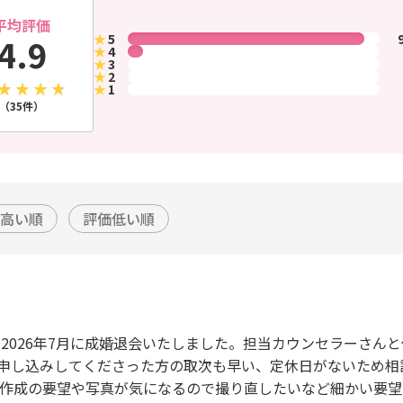
平均評価
★
5
4.9
★
4
★
3
★
2
★
1
（35件）
高い順
評価低い順
、2026年7月に成婚退会いたしました。担当カウンセラーさんと
申し込みしてくださった方の取次も早い、定休日がないため相
ル作成の要望や写真が気になるので撮り直したいなど細かい要