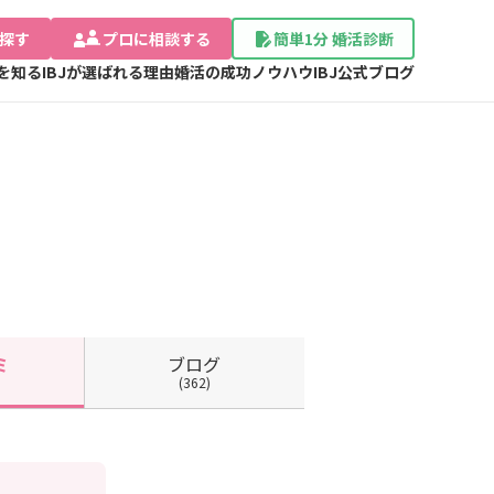
探す
プロに相談する
簡単1分 婚活診断
Jを知る
IBJが選ばれる理由
婚活の成功ノウハウ
IBJ公式ブログ
ブログ
ミ
(362)