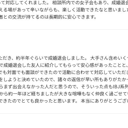
取って対応してくれました。 相談所内での女子会もあり、成婚
える場があって辛いながらも、楽しく活動できたなと思いまし
者との交流が持てるのは長期的に安心できます。
ただき、約半年ぐらいで成婚退会しました。 大手さん含めい
で成婚退会した友人に紹介してもらって安心感があったことと
mでも対面でも面談ができたので活動に合わせて対応していただ
をしようと決めていたので、諸々の返信が早い所もありがたか
らまず出会えなかった人だと思うので、そういった点もIBJ系
後から約一年ほど経ちましたが大きな喧嘩もなく仲良く過ごせて
できたのでとても良かったと思います。 本当にありがとうござ