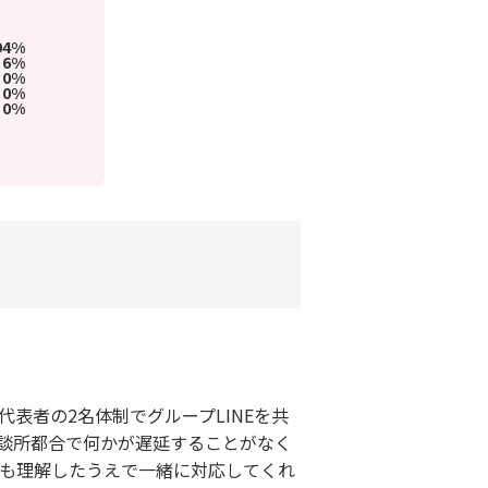
94%
6%
0%
0%
0%
代表者の2名体制でグループLINEを共
談所都合で何かが遅延することがなく
望も理解したうえで一緒に対応してくれ