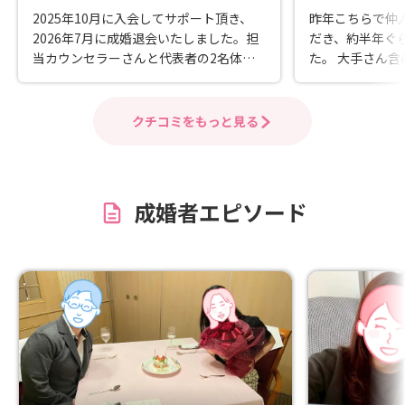
2025年10月に入会してサポート頂き、
昨年こちらで仲
2026年7月に成婚退会いたしました。担
だき、約半年ぐ
当カウンセラーさんと代表者の2名体制
た。 大手さん含めいくつかの相談所の無
でグループLINEを共有しているため返信
料カウンセリン
がとにかく早い、申し込みしてくださっ
の決め手はこち
た方の取次も早い、定休日がないため相
紹介してもらっ
クチコミをもっと見る
談所都合で何かが遅延することがなくス
と、無料カウン
トレスフリーでした。 プロフィール作成
話しやすいと思えたこ
の要望や写真が気になるので撮り直した
も対面でも面談
いなど細かい要望も理解したうえで一緒
せて対応してい
成婚者エピソード
に対応してくれましたし、相談したい時
齢的にまず最初
も1-2時間取って対応してくれました。
くさんお見合い
相談所内での女子会もあり、成婚退会し
で、諸々の返信
た方や、入会したばかりの方など色々な
たです。 お相
方の意見が聞ける、聞いてもらえる場が
たのですが、普
あって辛いながらも、楽しく活動できた
出会えなかった
なと思いました。特に成婚退会した後も
った点もIBJ系
妊活や家計など色々な不安があるので、
のご縁だったと思います
成婚退会者との交流が持てるのは長期的
で、成婚退会後
に安心できます。
たが大きな喧嘩