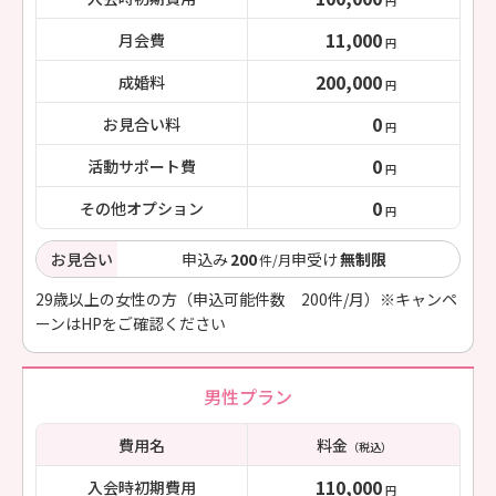
円
11,000
月会費
円
200,000
成婚料
円
0
お見合い料
円
0
活動サポート費
円
0
その他オプション
円
お見合い
申込み
200
申受け
無制限
件/月
29歳以上の女性の方（申込可能件数 200件/月）※キャンペ
ーンはHPをご確認ください
男性プラン
費用名
料金
（税込）
110,000
入会時初期費用
円