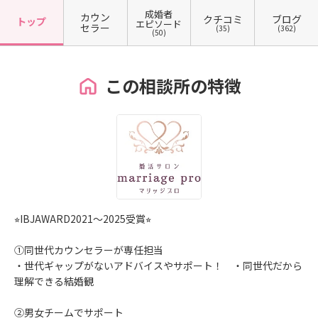
成婚者
カウン
クチコミ
ブログ
トップ
エピソード
セラー
(35)
(362)
(50)
この相談所の特徴
⭐︎IBJAWARD2021〜2025受賞⭐︎
①同世代カウンセラーが専任担当
・世代ギャップがないアドバイスやサポート！ ・同世代だから
理解できる結婚観
②男女チームでサポート