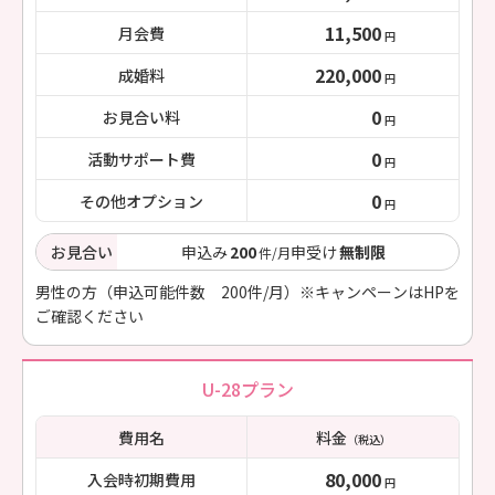
11,500
月会費
円
220,000
成婚料
円
0
お見合い料
円
0
活動サポート費
円
0
その他オプション
円
お見合い
申込み
200
申受け
無制限
件/月
男性の方（申込可能件数 200件/月）※キャンペーンはHPを
ご確認ください
U-28プラン
費用名
料金
（税込）
80,000
入会時初期費用
円