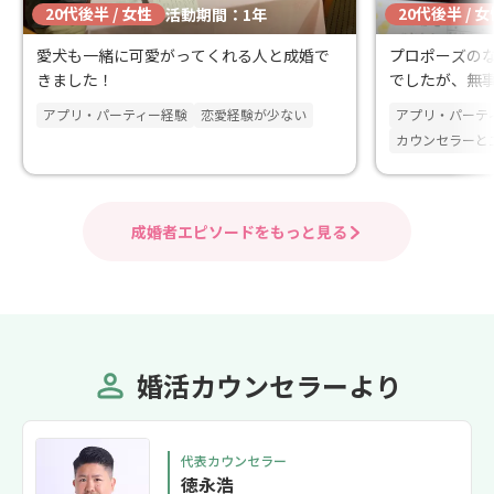
20代後半 / 女性
20代後半 / 
ます。 アドバ
活動期間：1年
もらってモチベ
愛犬も一緒に可愛がってくれる人と成婚で
プロポーズの
のでとても良か
きました！
でしたが、無
ありがとうござ
アプリ・パーティー経験
恋愛経験が少ない
アプリ・パーテ
カウンセラーと
成婚者エピソードをもっと見る
婚活カウンセラーより
代表カウンセラー
徳永浩