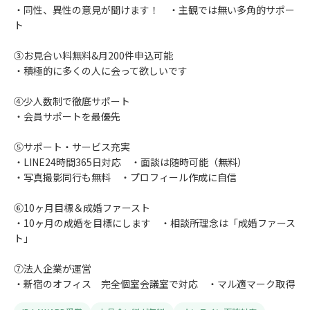
・同性、異性の意見が聞けます！ ・主観では無い多角的サポー
ト
③お見合い料無料&月200件申込可能
・積極的に多くの人に会って欲しいです
④少人数制で徹底サポート
・会員サポートを最優先
⑤サポート・サービス充実
・LINE24時間365日対応 ・面談は随時可能（無料）
・写真撮影同行も無料 ・プロフィール作成に自信
⑥10ヶ月目標＆成婚ファースト
・10ヶ月の成婚を目標にします ・相談所理念は「成婚ファース
ト」
⑦法人企業が運営
・新宿のオフィス 完全個室会議室で対応 ・マル適マーク取得