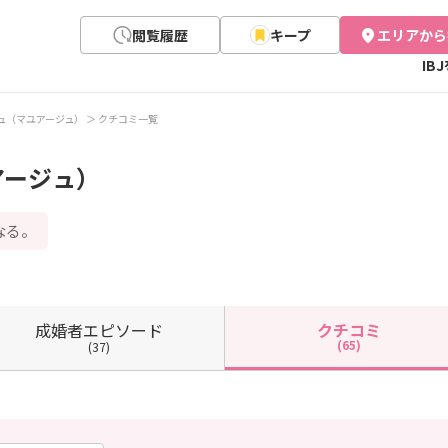
閲覧履歴
キープ
エリアから
IB
ージュ（マユアージュ）
クチコミ一覧
アージュ）
なる。
成婚者
エピソード
クチコミ
(65)
(37)