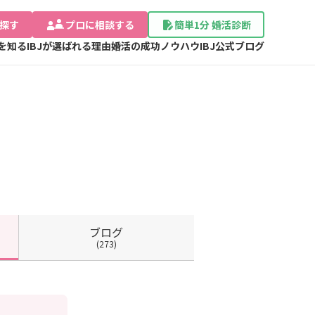
探す
プロに相談する
簡単1分 婚活診断
Jを知る
IBJが選ばれる理由
婚活の成功ノウハウ
IBJ公式ブログ
ブログ
(273)