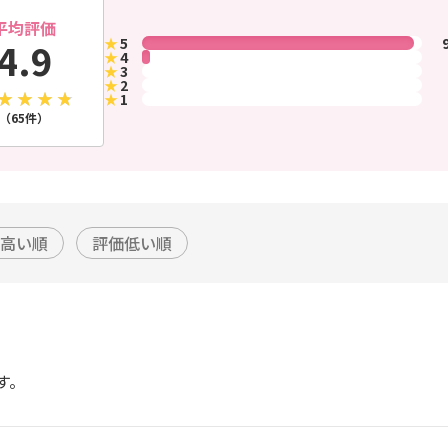
平均評価
★
5
4.9
★
4
★
3
★
2
★
1
（65件）
高い順
評価低い順
す。