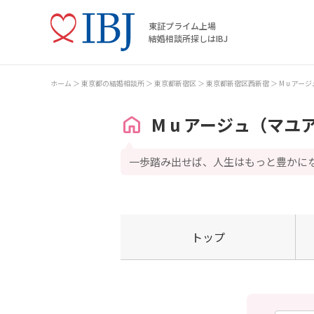
東証プライム上場
結婚相談所探しはIBJ
ホーム
東京都の結婚相談所
東京都新宿区
東京都新宿区西新宿
M u ア
M u アージュ（マユ
一歩踏み出せば、人生はもっと豊かに
トップ