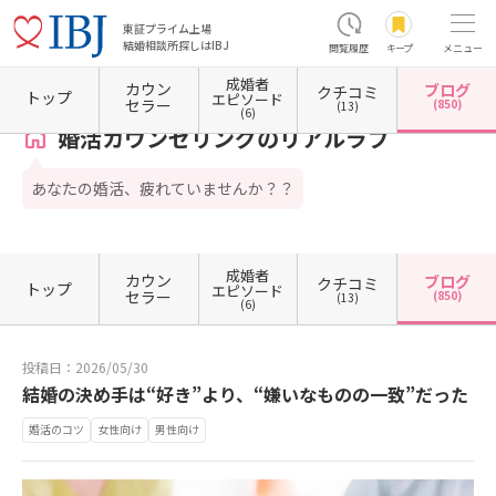
東証プライム上場
結婚相談所探しはIBJ
閲覧履歴
キープ
メニュー
成婚者
カウン
ブログ
クチコミ
ホーム
東京都の結婚相談所
東京都新宿区
東京都新宿区高田馬場
婚活カウンセリング
トップ
エピソード
セラー
(850)
(13)
(6)
婚活カウンセリングのリアルラブ
あなたの婚活、疲れていませんか？？
成婚者
カウン
ブログ
クチコミ
トップ
エピソード
セラー
(850)
(13)
(6)
投稿日：2026/05/30
結婚の決め手は“好き”より、“嫌いなものの一致”だった
婚活のコツ
女性向け
男性向け