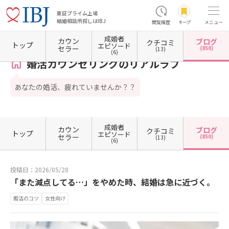
東証プライム上場
結婚相談所探しはIBJ
閲覧履歴
キープ
メニュー
成婚者
カウン
ブログ
クチコミ
ホーム
東京都の結婚相談所
東京都新宿区
東京都新宿区高田馬場
婚活カウンセリング
トップ
エピソード
セラー
(850)
(13)
(6)
婚活カウンセリングのリアルラブ
あなたの婚活、疲れていませんか？？
成婚者
カウン
ブログ
クチコミ
トップ
エピソード
セラー
(850)
(13)
(6)
投稿日：2026/05/28
「また減点してる…」をやめた時、結婚は急に近づく。
婚活のコツ
女性向け