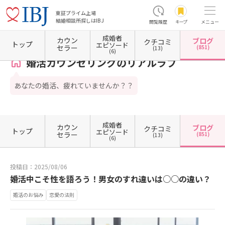
東証プライム上場
結婚相談所探しはIBJ
閲覧履歴
キープ
メニュー
成婚者
カウン
ブログ
クチコミ
ホーム
東京都の結婚相談所
東京都新宿区
東京都新宿区高田馬場
婚活カウンセリング
トップ
エピソード
セラー
(851)
(13)
(6)
婚活カウンセリングのリアルラブ
あなたの婚活、疲れていませんか？？
成婚者
カウン
ブログ
クチコミ
トップ
エピソード
セラー
(851)
(13)
(6)
投稿日：2025/08/06
婚活中こそ性を語ろう！男女のすれ違いは○○の違い？
婚活のお悩み
恋愛の法則