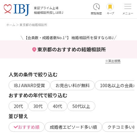
東証プライム上場
結婚相談所探しはIBJ
閲覧履歴
キープ
メニュー
ホーム
東京都の結婚相談所
＼
／
【会員数・成婚者数No.1
】 結婚相談所を探すならIBJ
※
東京都のおすすめの結婚相談所
※算出根拠
人気の条件で絞り込む
IBJ AWARD受賞
お見合い料が無料
100名以上の会員
おすすめの年代で絞り込む
20代
30代
40代
50代以上
並び替え
おすすめ順
成婚者エピソード多い順
クチコミ多い