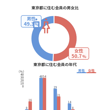
東京都に住む会員の男女比
男性
49.3
%
女性
50.7
%
東京都に住む会員の年代
男性
女性
（％）
40
48
54
30
20
10
0
29
21
16
14
8
8