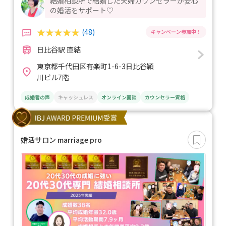
結婚相談所で結婚した夫婦カウンセラーが安心
の婚活をサポート♡
(48)
日比谷駅 直結
東京都千代田区有楽町1-6-3日比谷頴
川ビル7階
成婚者の声
キャッシュレス
オンライン面談
カウンセラー資格
婚活サロン marriage pro