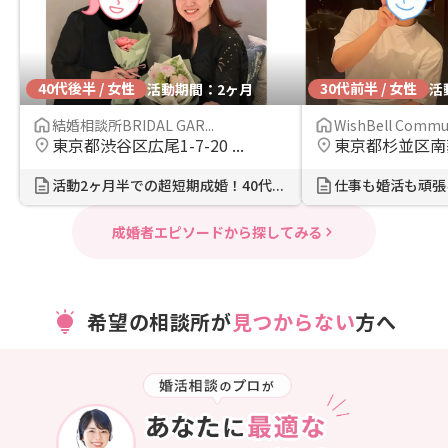
40代後半 / 女性
30代前半 / 女性
活動期間：2ヶ月
活
結婚相談所BRIDAL GAR...
WishBell Commun
東京都渋谷区広尾1-7-20 ...
東京都杉並区南
活動2ヶ月半での超短期成婚！40代...
成婚者エピソードから探してみる
希望の相談所が
見つからない
方へ