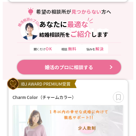
希望の相談所が
見つからない
方へ
婚活相談
プロ
の
あなたに
最適な
あなたに
最適な
が
ご紹介
します
結婚相談所を
ご紹介
します
結婚相談所を
OK
無料
解決
聞くだけ
相談
悩みを
婚活のプロに相談する
Charm Color（チャームカラー）