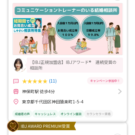
【IBJ正規加盟店】IBJアワード® 連続受賞の
相談所
(11)
神保町駅 徒歩4分
東京都千代田区神田猿楽町1-5-4
成婚者の声
キャッシュレス
オンライン面談
カウンセラー資格