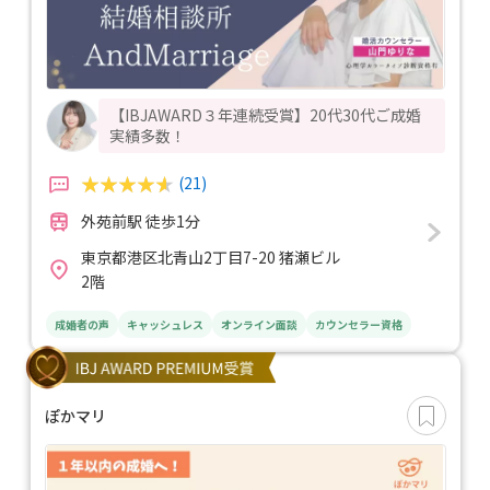
【IBJAWARD３年連続受賞】20代30代ご成婚
実績多数！
(21)
外苑前駅 徒歩1分
東京都港区北青山2丁目7-20 猪瀬ビル
2階
成婚者の声
キャッシュレス
オンライン面談
カウンセラー資格
ぽかマリ