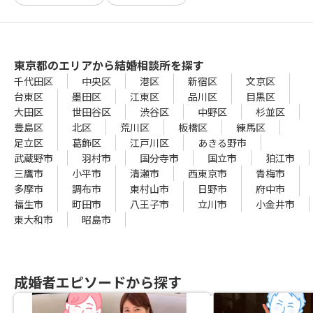
東京都のエリアから結婚相談所を探す
千代田区
中央区
港区
新宿区
文京区
台東区
墨田区
江東区
品川区
目黒区
大田区
世田谷区
渋谷区
中野区
杉並区
豊島区
北区
荒川区
板橋区
練馬区
足立区
葛飾区
江戸川区
あきる野市
武蔵野市
羽村市
国分寺市
国立市
狛江市
三鷹市
小平市
清瀬市
西東京市
青梅市
多摩市
調布市
東村山市
日野市
府中市
福生市
町田市
八王子市
立川市
小金井市
東大和市
昭島市
成婚者エピソードから探す