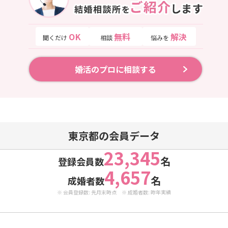
OK
無料
解決
聞くだけ
相談
悩みを
婚活のプロに相談する
東京都の会員データ
23,345
名
登録会員数
4,657
名
成婚者数
※ 会員登録数: 先月末時点 ※ 成婚者数: 昨年実績