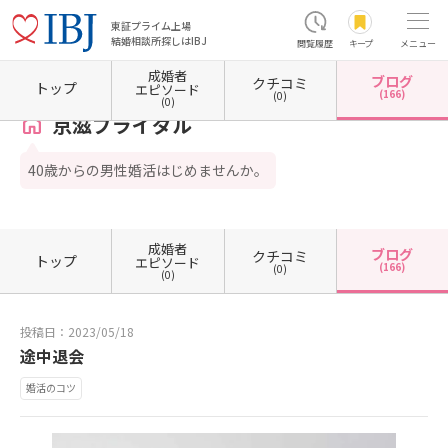
東証プライム上場
結婚相談所探しはIBJ
閲覧履歴
キープ
メニュー
成婚者
ブログ
クチコミ
ホーム
滋賀県の結婚相談所
滋賀県東近江市
京滋ブライダル
カウンセラーブログ一覧
トップ
エピソード
(166)
(0)
(0)
京滋ブライダル
40歳からの男性婚活はじめませんか。
成婚者
ブログ
クチコミ
トップ
エピソード
(166)
(0)
(0)
投稿日：2023/05/18
途中退会
婚活のコツ