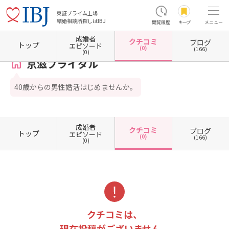
東証プライム上場
結婚相談所探しはIBJ
閲覧履歴
キープ
メニュー
成婚者
クチコミ
ブログ
ホーム
滋賀県の結婚相談所
滋賀県東近江市
京滋ブライダル
クチコミ一覧
トップ
エピソード
(0)
(166)
(0)
京滋ブライダル
40歳からの男性婚活はじめませんか。
成婚者
クチコミ
ブログ
トップ
エピソード
(0)
(166)
(0)
クチコミは、
現在投稿がございません。