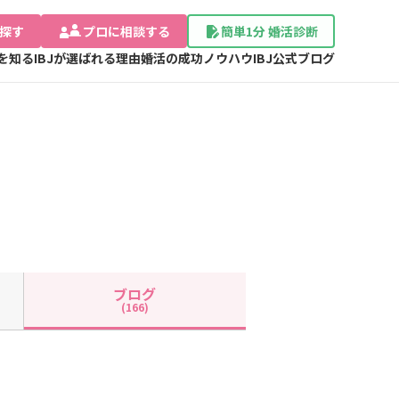
探す
プロに相談する
簡単1分 婚活診断
Jを知る
IBJが選ばれる理由
婚活の成功ノウハウ
IBJ公式ブログ
ブログ
(166)