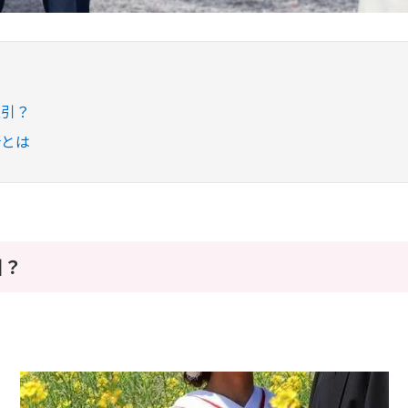
取引？
所とは
引？