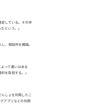
発足している。その歩
ったという。」
入し、相談所を開設。
によって違いはある
成婚料を負担する。」
だんしょを利用したこ
ングアプリなどの利用