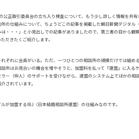
Jの公正取引委員会の立ち入り検査について、もう少し詳しく情報を共
談所の仕組みについて、ちょうどこの記事を掲載した朝日新聞デジタル（
みは・・・」と小見出しでの記事がありましたので、第三者の目から観
いただきたくご紹介します。
それぞれに会員がいる。ただ、一つひとつの相談所の規模だけでは組め
相談所はお見合いの機会を増やそうと、加盟料を払って『連盟』に入る
セラー（仲人）のサポートを受けながら、連盟のシステム上でほかの相
紹介されています。
ルが加盟するIBJ（日本結婚相談所連盟）の仕組みなのです。