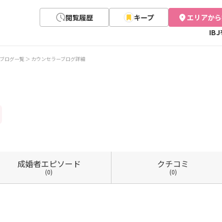
閲覧履歴
キープ
エリアから
IB
ブログ一覧
カウンセラーブログ詳細
成婚者
エピソード
クチコミ
(0)
(0)