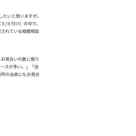
有したいと思いますが、
５/８付け）の中で、
察されている結婚相談
るお見合いの数に限り
ケースが多い。」「会
談所の会員にもお見合