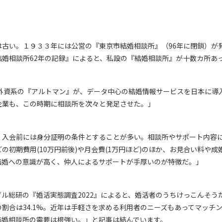
は古い。１９３３年には公営の『東京市結婚相談所』（96年に閉鎖）が
結婚相談所62年の記録』によると、私設の『結婚相談所』が十数カ所あ
、外資系の『アルトマン』が、データ中心の結婚情報サービスを日本に導
企業も、この時期に相談所を次々と発足させた。」
、入会前には身分証明の条件とすることが多い。相談所やサポート内容
の初期費用(10万円前後)や月会費(1万円ほど)のほか、お見合い料や
結婚への意識が高く、仲人によるサポートが手厚いのが特徴だ。」
ル総研の『婚活実態調査2022』によると、婚活者のうちけっこんそう
割合は34.1%。近年は手軽さを求める利用者のニーズもあってマッチ
結婚相談所の需要は根強い。」と記事は結んでいます。