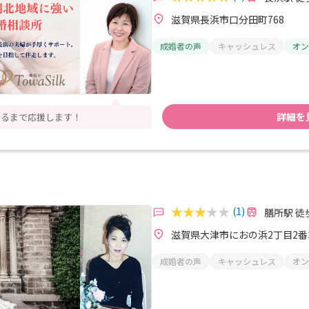
滋賀県長浜市口分田町768
成婚者の声
キャッシュレス
オン
詳細を
えるまで応援します！
(1)
膳所駅 徒
滋賀県大津市におの浜2丁目2番3
成婚者の声
キャッシュレス
オン