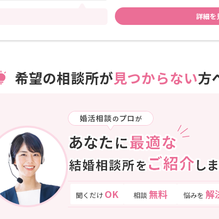
詳細を
希望の相談所が
見つからない
方
OK
無料
解
聞くだけ
相談
悩みを