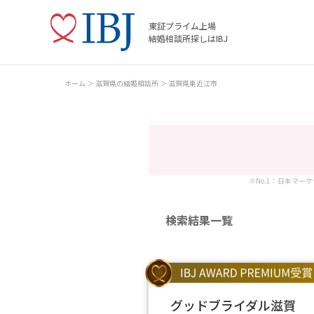
東証プライム上場
結婚相談所探しはIBJ
ホーム
滋賀県の結婚相談所
滋賀県東近江市
※No.1：日本マー
検索結果一覧
グッドブライダル滋賀