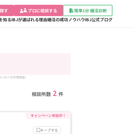
探す
プロに相談する
簡単1分 婚活診断
Jを知る
IBJが選ばれる理由
婚活の成功ノウハウ
IBJ公式ブログ
談所における市場調査）
2
相談所数
件
キープする