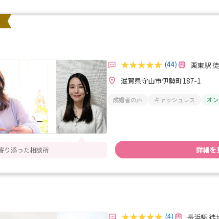
(44)
栗東駅 徒
滋賀県守山市伊勢町187-1
成婚者の声
キャッシュレス
オン
詳細を
に寄り添った相談所
(4)
長浜駅 徒