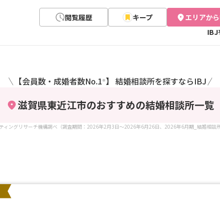
閲覧履歴
キープ
エリアから
IB
【会員数・成婚者数No.1
】 結婚相談所を探すならIBJ
＼
／
※
滋賀県東近江市のおすすめの結婚相談所
一覧
ケティングリサーチ機構調べ（調査期間：2026年2月3日～2026年6月26日、2026年6月期_結婚相