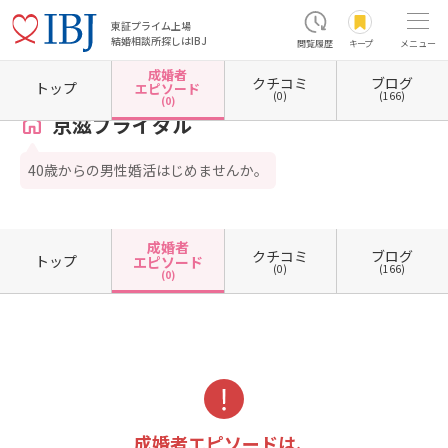
東証プライム上場
結婚相談所探しはIBJ
閲覧履歴
キープ
メニュー
成婚者
クチコミ
ブログ
ホーム
滋賀県の結婚相談所
滋賀県東近江市
京滋ブライダル
成婚者エピソード一覧
トップ
エピソード
(0)
(166)
(0)
京滋ブライダル
40歳からの男性婚活はじめませんか。
成婚者
クチコミ
ブログ
トップ
エピソード
(0)
(166)
(0)
成婚者エピソードは、