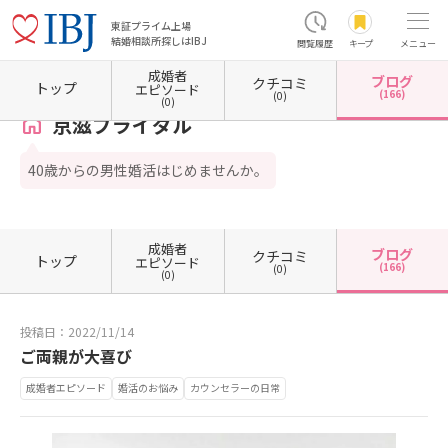
東証プライム上場
結婚相談所探しはIBJ
閲覧履歴
キープ
メニュー
成婚者
ブログ
クチコミ
ホーム
滋賀県の結婚相談所
滋賀県東近江市
京滋ブライダル
カウンセラーブログ一覧
トップ
エピソード
(166)
(0)
(0)
京滋ブライダル
40歳からの男性婚活はじめませんか。
成婚者
ブログ
クチコミ
トップ
エピソード
(166)
(0)
(0)
投稿日：2022/11/14
ご両親が大喜び
成婚者エピソード
婚活のお悩み
カウンセラーの日常