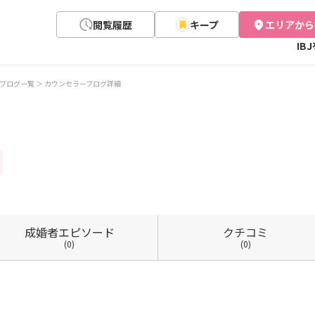
閲覧履歴
キープ
エリアから
IB
ブログ一覧
カウンセラーブログ詳細
成婚者
エピソード
クチコミ
(0)
(0)