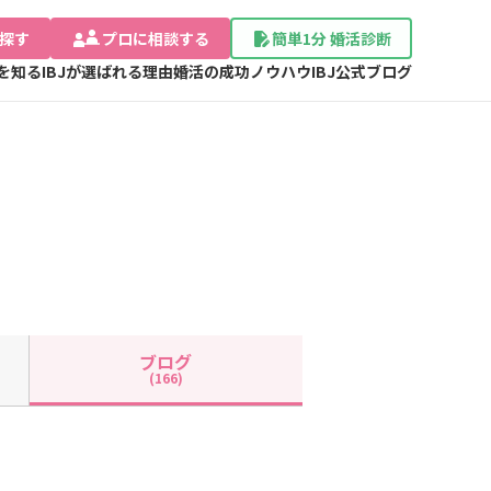
探す
プロに相談する
簡単1分 婚活診断
Jを知る
IBJが選ばれる理由
婚活の成功ノウハウ
IBJ公式ブログ
ブログ
(166)