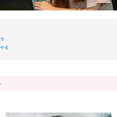
持ち
いやる
ち