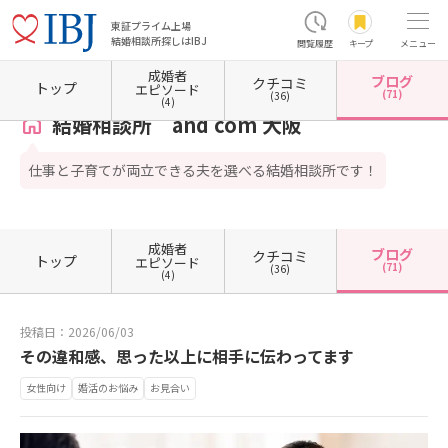
東証プライム上場
結婚相談所探しはIBJ
閲覧履歴
キープ
メニュー
成婚者
ブログ
クチコミ
ホーム
大阪府の結婚相談所
大阪府大阪市
大阪府大阪市中央区
結婚相談所 and com
トップ
エピソード
(71)
(36)
(4)
結婚相談所 and com 大阪
仕事と子育てが両立できる夫を選べる結婚相談所です！
成婚者
ブログ
クチコミ
トップ
エピソード
(71)
(36)
(4)
投稿日：2026/06/03
その違和感、思った以上に相手に伝わってます
女性向け
婚活のお悩み
お見合い