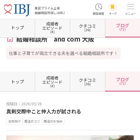
東証プライム上場
結婚相談所探しはIBJ
閲覧履歴
キープ
メニュー
成婚者
ブログ
クチコミ
ホーム
大阪府の結婚相談所
大阪府大阪市
大阪府大阪市中央区
結婚相談所 and com
トップ
エピソード
(71)
(36)
(4)
結婚相談所 and com 大阪
仕事と子育てが両立できる夫を選べる結婚相談所です！
成婚者
ブログ
クチコミ
トップ
エピソード
(71)
(36)
(4)
投稿日：2026/05/26
真剣交際中こと仲人力が試される
女性向け
婚活のコツ
婚活のお悩み