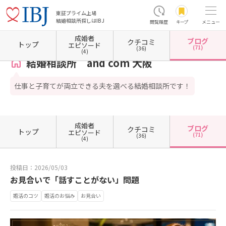
東証プライム上場
結婚相談所探しはIBJ
閲覧履歴
キープ
メニュー
成婚者
ブログ
クチコミ
ホーム
大阪府の結婚相談所
大阪府大阪市
大阪府大阪市中央区
結婚相談所 and com
トップ
エピソード
(71)
(36)
(4)
結婚相談所 and com 大阪
仕事と子育てが両立できる夫を選べる結婚相談所です！
成婚者
ブログ
クチコミ
トップ
エピソード
(71)
(36)
(4)
投稿日：2026/05/03
お見合いで「話すことがない」問題
婚活のコツ
婚活のお悩み
お見合い