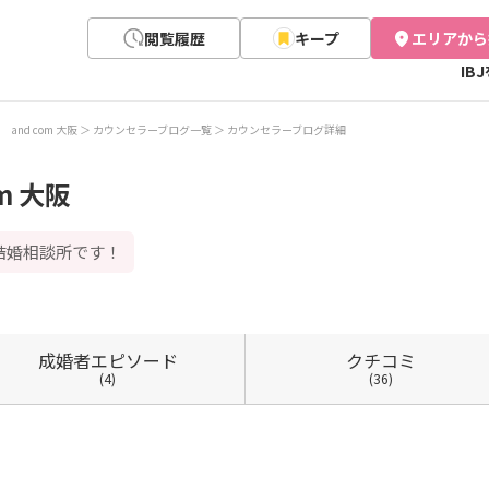
閲覧履歴
キープ
エリアから
IB
and com 大阪
カウンセラーブログ一覧
カウンセラーブログ詳細
m 大阪
結婚相談所です！
成婚者
エピソード
クチコミ
(4)
(36)