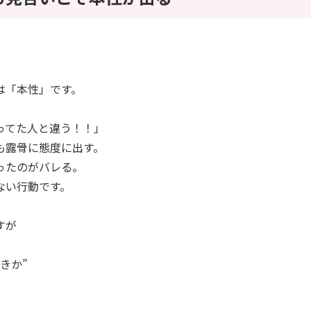
は「本性」です。
ってた人と違う！！」
も露骨に態度に出す。
ったのがバレる。
ない行動です。
すが
きか”
。