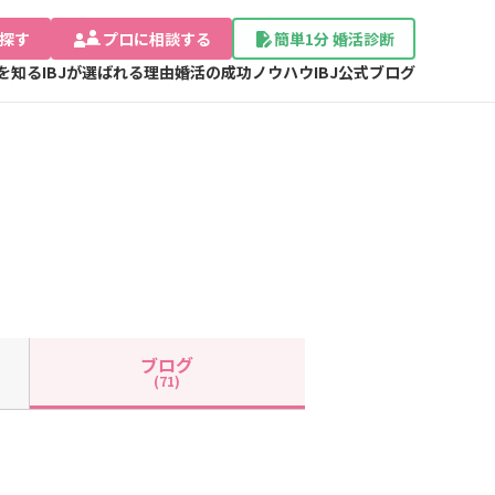
探す
プロに相談する
簡単1分 婚活診断
Jを知る
IBJが選ばれる理由
婚活の成功ノウハウ
IBJ公式ブログ
ブログ
(71)