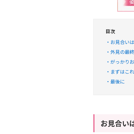
目次
お見合い
外見の最
がっかり
まずはこ
最後に
お見合い