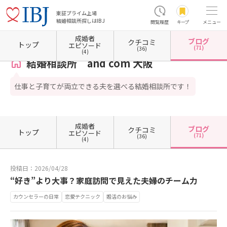
東証プライム上場
結婚相談所探しはIBJ
閲覧履歴
キープ
メニュー
成婚者
ブログ
クチコミ
ホーム
大阪府の結婚相談所
大阪府大阪市
大阪府大阪市中央区
結婚相談所 and com
トップ
エピソード
(71)
(36)
(4)
結婚相談所 and com 大阪
仕事と子育てが両立できる夫を選べる結婚相談所です！
成婚者
ブログ
クチコミ
トップ
エピソード
(71)
(36)
(4)
投稿日：2026/04/28
“好き”より大事？家庭訪問で見えた夫婦のチーム力
カウンセラーの日常
恋愛テクニック
婚活のお悩み