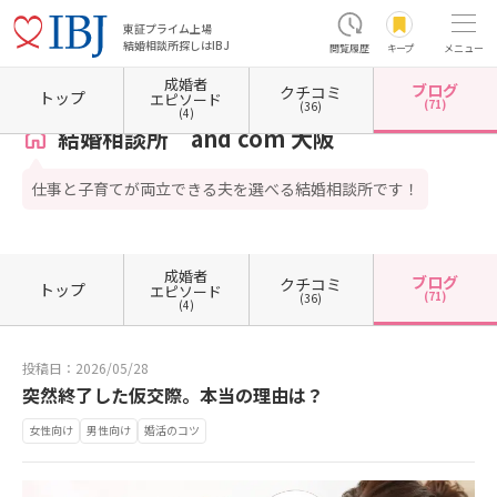
東証プライム上場
結婚相談所探しはIBJ
閲覧履歴
キープ
メニュー
成婚者
ブログ
クチコミ
ホーム
大阪府の結婚相談所
大阪府大阪市
大阪府大阪市中央区
結婚相談所 and com
トップ
エピソード
(71)
(36)
(4)
結婚相談所 and com 大阪
仕事と子育てが両立できる夫を選べる結婚相談所です！
成婚者
ブログ
クチコミ
トップ
エピソード
(71)
(36)
(4)
投稿日：2026/05/28
突然終了した仮交際。本当の理由は？
女性向け
男性向け
婚活のコツ