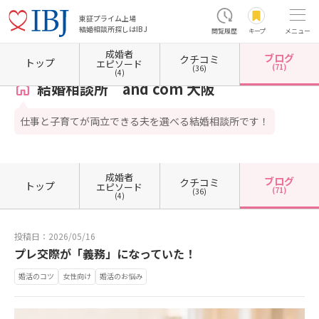
東証プライム上場
結婚相談所探しはIBJ
閲覧履歴
キープ
メニュー
成婚者
ブログ
クチコミ
ホーム
大阪府の結婚相談所
大阪府大阪市
大阪府大阪市中央区
結婚相談所 and com
トップ
エピソード
(71)
(36)
(4)
結婚相談所 and com 大阪
仕事と子育てが両立できる夫を選べる結婚相談所です！
成婚者
ブログ
クチコミ
トップ
エピソード
(71)
(36)
(4)
投稿日：2026/05/16
プレ交際が「義務」になっていた！
婚活のコツ
女性向け
婚活のお悩み