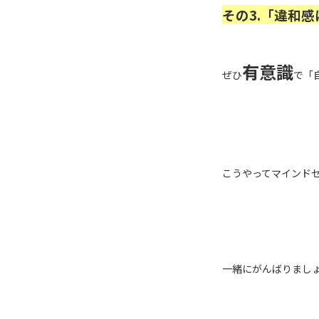
その3.「違和
有意識
ぜひ
で「
こうやってマインド
一緒にがんばりまし