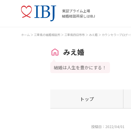
東証プライム上場
結婚相談所探しはIBJ
ホーム
三重県の結婚相談所
三重県四日市市
みえ婚
カウンセラーブログ一
みえ婚
結婚は人生を豊かにする！
トップ
投稿日：2022/04/01