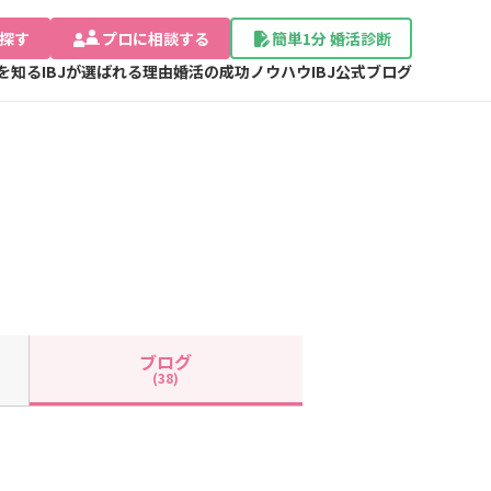
探す
プロに相談する
簡単1分 婚活診断
Jを知る
IBJが選ばれる理由
婚活の成功ノウハウ
IBJ公式ブログ
ブログ
(38)