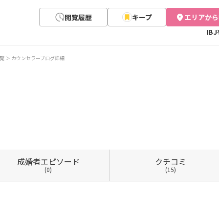
閲覧履歴
キープ
エリアから
IB
覧
カウンセラーブログ詳細
成婚者
エピソード
クチコミ
(0)
(15)