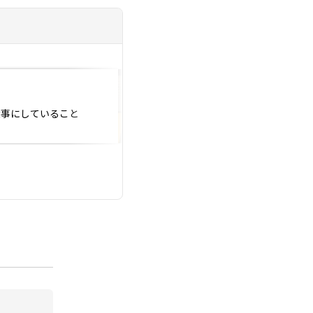
投稿日：2022.01.24
大事にしていること
入会時オリエンテー