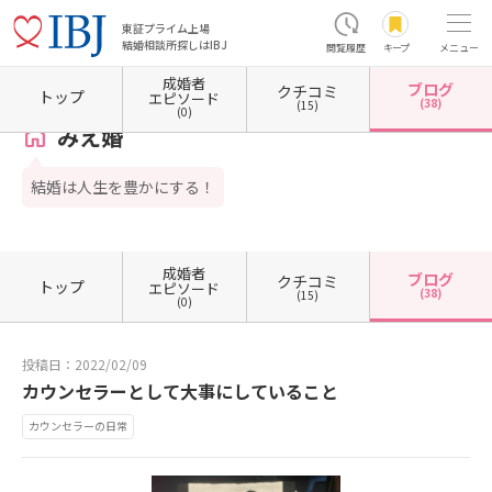
東証プライム上場
結婚相談所探しはIBJ
閲覧履歴
キープ
メニュー
成婚者
ブログ
クチコミ
ホーム
三重県の結婚相談所
三重県四日市市
みえ婚
カウンセラーブログ一覧
カウ
トップ
エピソード
(38)
(15)
(0)
みえ婚
結婚は人生を豊かにする！
成婚者
ブログ
クチコミ
トップ
エピソード
(38)
(15)
(0)
投稿日：2022/02/09
カウンセラーとして大事にしていること
カウンセラーの日常