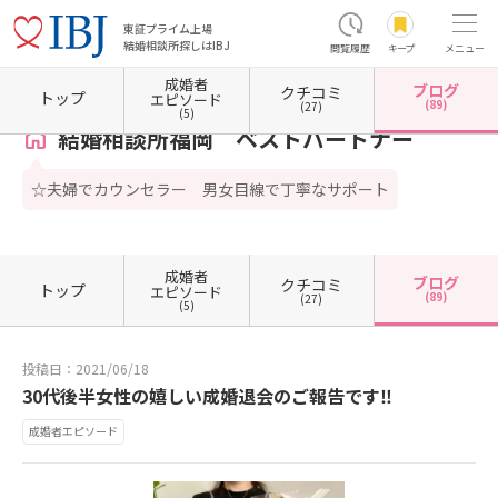
東証プライム上場
結婚相談所探しはIBJ
閲覧履歴
キープ
メニュー
成婚者
ブログ
クチコミ
ホーム
福岡県の結婚相談所
福岡県福岡市
福岡県福岡市博多区
結婚相談所福岡 ベス
トップ
エピソード
(89)
(27)
(5)
結婚相談所福岡 ベストパートナー
☆夫婦でカウンセラー 男女目線で丁寧なサポート
成婚者
ブログ
クチコミ
トップ
エピソード
(89)
(27)
(5)
投稿日：2021/06/18
30代後半女性の嬉しい成婚退会のご報告です‼
成婚者エピソード