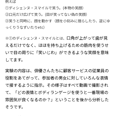
例えば
①ディシェンヌ・スマイルで笑う。(本物の笑顔）
②口元だけ広げて笑う。(目が笑ってない偽の笑顔）
③笑うと同時に、顔を動かす（顔を小刻みに揺らしたり、逆にゆ
っくりうなずいたりetc）
口角が上がって歯が見
※①のディシェンヌ・スマイルとは、
えるだけでなく、ほほを持ち上げるための筋肉を使うせ
いで目の周りに「笑いじわ」ができるような笑顔を意味
してます。
実験の内容は、俳優さんたちに顧客サービスの従業員の
役割をあてがって、参加者の男女に対していろんな表情
で接するように指示。その様子はすべて動画で撮影され
て、「どの表情とボディランゲージを使うと一番現場の
雰囲気が良くなるのか？」ということを後から分析した
そうです。