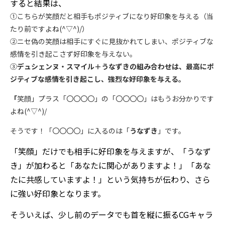
すると結果は、
①こちらが笑顔だと相手もポジティブになり好印象を与える（当
たり前ですよね(^▽^)/）
②ニセ偽の笑顔は相手にすぐに見抜かれてしまい、ポジティブな
感情を引き起こさず好印象を与えない。
③
デュシェンヌ・スマイル＋うなずきの組み合わせは、最高にポ
ジティブな感情を引き起こし、強烈な好印象を与える。
「
笑顔」プラス「〇〇〇〇」の「〇〇〇〇」はもうお分かりです
よね(^▽^)/
そうです！「〇〇〇〇」に入るのは「
うなずき
」です。
「笑顔」だけでも相手に好印象を与えますが、「うなず
き」が加わると「あなたに関心がありますよ！」「あな
たに共感していますよ！」という気持ちが伝わり、さら
に強い好印象となります。
そういえば、少し前のデータでも首を縦に振るCGキャラ