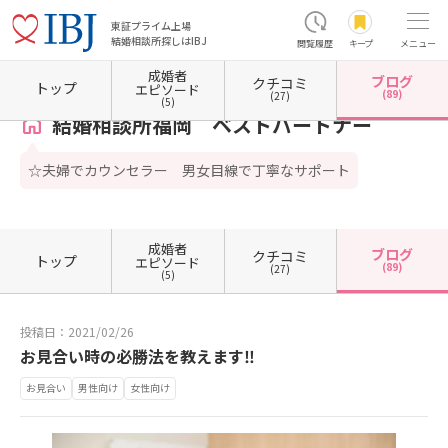
東証プライム上場
結婚相談所探しはIBJ
閲覧履歴
キープ
メニュー
成婚者
ブログ
クチコミ
ホーム
福岡県の結婚相談所
福岡県福岡市
福岡県福岡市博多区
結婚相談所福岡 ベス
トップ
エピソード
(89)
(27)
(5)
結婚相談所福岡 ベストパートナー
☆夫婦でカウンセラー 男女目線で丁寧なサポート
成婚者
ブログ
クチコミ
トップ
エピソード
(89)
(27)
(5)
投稿日：2021/02/26
お見合い時の必勝法を教えます‼
お見合い
男性向け
女性向け