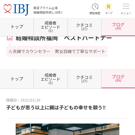
東証プライム上場
結婚相談所探しはIBJ
閲覧履歴
キープ
メニュー
成婚者
ブログ
クチコミ
ホーム
福岡県の結婚相談所
福岡県福岡市
福岡県福岡市博多区
結婚相談所福岡 ベス
トップ
エピソード
(89)
(27)
(5)
結婚相談所福岡 ベストパートナー
☆夫婦でカウンセラー 男女目線で丁寧なサポート
成婚者
ブログ
クチコミ
トップ
エピソード
(89)
(27)
(5)
投稿日：2021/01/30
子どもが思う以上に親は子どもの幸せを願う‼