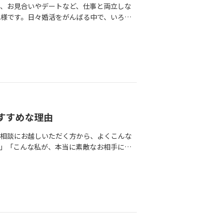
、お見合いやデートなど、仕事と両立しな
さんの歩幅に合わせ、ずっとゆっくり歩いて
のなさが逆に大きな安心感に繋がったと言い
選んでくれていた彼の健気な優しさに、花子
様です。日々婚活をがんばる中で、いろい
んの心はじんわりと温かくなりました。その
、いつの間にか慣れてしまい、気づけば美咲
きに来られた花子さんの胸元には、その時贈
近のカウンセリングで、多くの女性会員様
心地よく、別れ際に三世さんから「またぜひ
決め手は「ずっと大切にしてくれる」という
います」婚活が教えてくれた本当の自分心の
人だし、交際も順調そのもの」「なのに、な
は大喜び。純さんが車で自宅に帰る頃には、
尋ねると、少し照れながらこう答えてくれ
んて考えていなかったのに、3月には辞めよ
無意識にお相手の欠点ばかり探して、自分か
ピード感と熱意が二人の距離を一気に縮めま
るのが伝わってきたんです。この人なら、ず
からの人生を生きていきたいと思えるように
も、どうか「自分は冷徹な人間だ」なんて落
際が始まると、二人の距離はさらに加速しま
プロポーズ。一郎さんは美しい指輪ととも
情は、入会当時の迷いや葛藤が嘘のように晴
日は、上手くいきそうになるとつい一歩引い
を重ねていました。実は、お互いに本来は長
近づきがたい雰囲気だったけど、今は無邪気
ていた優しさに気づき、自分を見つめ直す
軽くなるお話をさせてください。1.距離が
を見て「よくそんなに話すことがあるな」と
い思い出を作ろうね」という、彼らしい正直
変わる不安も、「私を絶対に不安にさせない
だな」と思っていたのに、お相手との距離が
ことがなく、お互いに切るタイミングを失う
う本音まで隠さず書いてくれたことが、嘘偽
ん、本当におめでとうございます！お二人が
ってくれた途端、なぜか逃げ出したくなって
なっても自分から電話を切ろうとはせず、
いになったそうです。最後に：これから婚
いものになりますよう、私たちはこれからも
いないからでもありません。このモヤモヤし
すすめな理由
っていてくれました。最初の電話から自然に
性への応援メッセージをお願いしたところ、
ム」です。無意識のうちに「これ以上踏み込
寧にメッセージしてくれたりと、常に純さ
てください！」これほど素敵なご縁を掴んだ
料相談にお越しいただく方から、よくこんな
キをかけてしまっている状態なんですね。
。お見合いの時から「この人は特別な人にな
と思うそうです。仲人のアドバイスを素直に
」「こんな私が、本当に素敵なお相手に選
」という不安が隠れているだけなのです。つ
に書いていたそうです。これだけ濃密にコミ
なった美咲さんだからこそ、この最高の幸せ
愛や年齢、周囲の環境を気にして、一歩を
れだけ真剣に、誠実に向き合おうとしている
すでに、将来住みたい場所や仕事、貯金の方
めでとうございます！これからもお互い自然
ちです。でも、私は声を大にしてお伝えした
んからね。2.「品定め」を卒業して、安心
◆彼の家族が教えてくれた、自分を犠牲にし
tps://www.kk-bes
ャッジされる場所ではありません。むしろ、
りやプレッシャーが強くなると、私たちはど
で、お互いのご実家への挨拶を済まされたお
tpartner.jp/17824751348227 https://www.kk-bestpartner.jp/w -contact
なんです。本日は、自分に自信がない人に
ここがちょっと気になるな」と減点していく
おばあ様にまで素敵な贈り物を用意してくれ
なる3つの理由をお話しします。1．プロの
シートを埋めるように見てしまうしかし、お
んて」と深く感動し、結婚への決意を固めま
り前」だと思っていることや、むしろ「コン
審査されている」ような気がして、心が窮
んがまだ知らなかった彼の「隠れた男気エピ