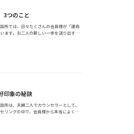
の魅力」になることは本当によくあります。
、お互いに点数をつけ合うテストではありま
っている後輩の重い荷物を持って助けた
で落ち着いた人」「目立つタイプじゃない」
最初から100点満点の完璧な人を引き当てる
がケガしたと言ったら後輩が気にしてしま
パートナーでは、プロフィール作成の段階か
」3つのこと
きだな」「なんだか気を使わずにいられる
。さらに、当時続けていた剣道の試合にも、
けなかった「あなたの強み」をプロの目線で
りこそが、ご縁を深める一番の鍵になりま
本人からはそんな苦労話は一度も聞いたこと
相談所では、日々たくさんの会員様が「運命
たんだ」と、少しずつ自信の種が育ってい
われたくない」「このご縁を大切にしたい」
る彼の「見えない優しさ」を知り、改めて人
ています。お二人の新しい一歩を送り出す瞬
カケになるから婚活を始めると、必然的に
てお相手に尽くしてしまったりする女性は本
が短くて心配ではない？」と尋ねられたとき
じる最高の時間です。そんなおめでたい手続
、「自分はこれから、どんな人生を歩みたい
れるわけではありません。むしろ、一人で気
じくらい深く話し合えているから大丈夫だ
ります。「今振り返ってみて、活動中に
をしている時が一番幸せ？」「これだけは譲
んでしまうケースを、私もたくさん見てきま
けた17ヶ月。カウンセラーの言葉と、手繰
今回は、見事に成婚を掴み取った先輩たちが
にしがちな「自分の本音」と、カウンセラー
して、「自然体でいられる関係」を意識して
までの17ヶ月間、十数回のお見合いを経験
凝縮してご紹介します！1.【即実践】不安や
くると、他人の意見や世間の目に振り回さ
ママではありません。お付き合いの関係性に
かなか真剣交際へ進めない日々の中、支えに
で圧倒的に多かったのが、私たちへの「スピ
てみよう」の積み重ねが、あなたを輝かせる
自己中）」のどちらかだけでなく、「お互い
相談に来られた際、一緒にプロフィールを見
引っかかって…」「次の約束をしたいけれ
相手を気遣うLINEのメッセージ……。婚
す。男性は、必死に気を使ってくれる女性よ
中を叩いたとき、純さんはすーっと気持ちが
違和感や悩み、迷いが毎日生まれるもので
べてあなたの引き出しを増やす「自分磨き」
る女性」と一緒にいる時に、一番の居心地の
なに素敵な人は初めて。絶対に誰にも取ら
とはしません。「ちょっと聞いてくださ
はすぐにカウンセラーに相談して軌道修正す
よ。まとめ：心がざわついたら、まずは一呼
ちは「すぐにその気持ちを彼に伝えたほうが
てくれました。異性の本音や心理は、自分一人
好印象の秘訣
は、入会当初とは見違えるほど、内側から溢
やめようかな」とシャッターを下ろしたくな
勇気を出して想いを伝えた結果、三世さんは
目線」「女性目線」の両方から「お相手はき
してみませんか？結婚相談所での活動は、た
どまってみてください。そして、ご自身の
全てキャンセルし、純さんとの真剣交際に飛
談所は、夫婦二人でカウンセラーとして、
やすれ違いを未然に防ぎ、安心して交際を
出会いを通して自分を深く知り、アップデー
なのかな？それとも、私の『傷つきたくない
んの勇気が、この運命を引き寄せたのです。
セリングの中で、会員様から本当によくご
枠を超えた先にある「居心地の良さ」を最優
を変えたい」「もっと自分を好きになりた
一呼吸置くだけで、婚活の景色はガラリと変
います！純さんが成婚手続きをされている
のに、なぜかお断りされてしまった……」と
理想の条件を持っています。しかし、最高
たが一歩を踏み出すサインかもしれません。
て落ち着くな」と思えるお相手と、これか
から純さんを迎えに事務所まで来てください
が、異性の目線から見ると少しズレてしまっ
件のハードル」を少しだけ広げてみる選択を
に見つけていきませんか？「今の自分が一番
鎧を少しずつ下ろして、のびのびと幸せな
しさが滲み出ている本当に素敵なイケメン男
がそれぞれの視点（男性目線・女性目線）か
し視点を変えてお会いしたのが今の主人で
走します❣どうぞお気軽に、まずはあなた
ポートします。不安な気持ちになった時は、
て活動を続けたからこそ、三世さんという最