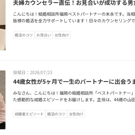
夫婦カウンセラー直伝！お見合いが成功する男
こんにちは！結婚相談所福岡ベストパートナーの末永です。当
皆様の婚活を全力サポートしています！日々のカウンセリング
せたはずなのに、なぜかお断りされてしまった…」という切実
思ってやった行動が、異性目線だと少しズレてしまっているこ
婚活のコツ
お見合い
女性向け
婦がそれぞれの視点（男性目線・女性目線）から、お見合いを
す！1.男性必見！女性カウンセラーが教える「また会いたい」
「自分の魅力を伝えなきゃ！」「場を盛り上げなきゃ！」と一
にキュンとするのは、上手なトークよりも「丁寧な気遣い」で
週末のカフェでも事前に混雑状況を気にかけてくれたり、さり
投稿日：2026/07/23
さに安心感を抱きます。「聞き手」に回る姿勢（聞く7割・話す
笑顔で「うん、うん」と聞いてくれる男性に、女性は心を開きま
44歳女性が5ヶ月で一生のパートナーに出会う
る「グッとくる」女性の仕草女性の皆様、「お見合いは男性が
みなさん、こんにちは！福岡の結婚相談所「ベストパートナー
態）になっていませんか？男性目線では、完璧な美人よりも「
た感動的な成婚エピソードをお届けします。主役は、44歳の山
性」に惹かれます！最初の「満面の笑顔」と最後の「お礼」挨
価値は低いかもしれない…」という強い不安からスタートした彼
だけで、男性の緊張は一気に吹き飛びます！帰り際に「今日はお
り会うまでのストーリーをご紹介します。「自分の価値」に悩
た！」と感謝を伝えられる女性は間違いなく好印象です。リア
成婚者エピソード
婚活のコツ
女性向け
れからの生き方を見つめ直したい」と入会された聖美さん。しか
を楽しんでくれているかな？」と常に不安なもの。少し大きめ
ず、精神的に暗闇のピークだった」と振り返ります。予想に反し
で、男性は自信を持ってお話しできます。まとめ：夫婦二人三脚
のの、「お断りするのが申し訳ない…」と罪悪感で自分を追い
では、自分一人の視点だけだと「何がダメだったんだろう…」