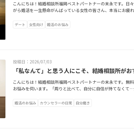
こんにちは！結婚相談所福岡ベストパートナーの末永です。日々
世さん。街を歩いて探している間、ハイヒールを履いている純
なんだ。私と同じことを感じていたんだ」と気づき、その裏表
さんの喜ぶ顔が見たくて、内緒でケーキを買い、プレゼントを
がら婚活を一生懸命がんばっている女性の皆さん、本当にお疲れ
くれたのです。移動中からそのさりげない気配りに触れ、純さ
ます。最初は気になっていた「少し時間にルーズなところ」も
さんは涙が出るほど感動されました。本日、成婚退会のお手続
ろな感情の波を乗り越えていらっしゃることと思います。実は最
後に入ったカジュアルなカフェでは、驚くほど会話のテンポが
さん自身も時間に縛られず、心がふっと楽になっていました。
られたネックレスが美しく輝いていました。「私が一番驚いて
からこのような「本音」を打ち明けられます。「優しくて良い
お会いしたいです」とストレートに気持ちを伝えられた純さん
確信と、涙のプロポーズ「一郎さんに決めた一番の理由は？」と
デート
女性向け
婚活のお悩み
こもったプロポーズを受け、幸せいっぱいの花子さん。「結婚な
ぜか急にマリッジブルーのようになって逃げ出したくなる」「
すでに三世さんから「交際希望」の返信が届いており、そのス
ました。「言動の端々から、私のことを大切に思ってくれてい
うとまで思っていたのに、まさか自分がこんな風に誰かとこれ
らお別れを選んでしまう」もしあなたにもそんな経験があって
した。◆毎晩5時間の「魔法の長電話」と、初デートでの確信交
っと私を大切にしてくれると感じました」そして迎えた感動の
なるなんて。自分が一番驚いています」そう語る花子さんの表
ち込まないでくださいね。あなたは少しも悪くありません。今
す。ファーストコールの翌日から、毎日長いときで5時間も電話
に、直筆の手紙を用意してくれていました。そこには「最初は
れやかでした。婚活を通して、自分自身の本当の寂しさや、求め
てしまう、そんな真面目で頑張り屋さんのあなたへ向けて、心が
電話が大の苦手。純さんに至っては、長電話をしているお母様
で表情豊かな美咲さんのことが好きだ。これから二人でいっぱ
ことができたという花子さん。これから新生活に向けて環境が
縮まると冷めてしまう「心のシャッター」の正体最初は「素敵
思っていたほどでした。それなのに、三世さんとは全く疲れる
な言葉が綴られていました。第一印象の「近づきがたい」とい
彼の言葉を信じよう」と前を向いています。花子さん、太郎さ
投稿日：2026/07/03
近くなると急に気持ちが冷めてしまう。相手が自分を好きにな
ほど夢中になってしまったのです。三世さんはどんなに夜が遅く
りのない彼の愛情として美咲さんの胸に深く刺さり、胸がいっぱ
紡ぐこれからの日々が、日常の些細な喜びで満ち溢れた、温か
しまう……。これは、あなたの性格の問題でも、恋愛に向いて
「私なんて」と思う人にこそ、結婚相談所がお
純さんが「おやすみ」と言うまで、名残惜しそうにずっと繋が
活を頑張る同世代の女性へ幸せいっぱいの美咲さんに、20代女
ずっと応援しております。末永くお幸せに！ https://www.kk-bestpartner.jp/17824776770356 https://ww
た感情の正体は、あなたの中に備わっている「心の防衛システ
下の名前で呼んでくれたり、デートの前にはお店への行き方を丁
力強い一言をいただきました。「迷っているなら、早く行動し
w.kk-bestpartner.jp/w -contact
こんにちは！結婚相談所福岡ベストパートナーの末永です。無
んで、もし傷ついたらどうしよう」と、自分を守るためにブレー
んを一番に考えてくれる優しさが電話越しにも溢れていました
今の美咲さんですら、「もっと早く行動しておけばよかった」
お悩みを伺います。「周りと比べて、自分に自信が持てなくて…
その根底には、「本当に私はこのまま幸せになっていいのかな
る」と直感していた純さんは、毎回の会話内容をこっそり日記
聞き、お相手の「完璧ではないところ」も丸ごと愛せるように
んでもらえるんでしょうか？」真面目で優しい方ほど、過去の恋
まり、拒絶したくなるのは、あなたがその出会いに対して「そ
ュニケーションを取っていたからこそ、最初のデートの時点で
を掴み取れたのだと思います。美咲さん、一郎さん、本当にお
踏み出す前に「どうせ私なんて」とブレーキをかけてしまいが
証拠」。どうでもいい相手なら、ハラハラすることすらありませ
法など、深いお話まで自然にすり合わせることができました。
婚活のお悩み
カウンセラーの日常
自分磨き
体のままで、温かく笑顔の絶えない家庭を築いていってくださいね。末永くお幸せに！ ht
いことがあります。結婚相談所は、あなたのダメなところをジ
感を育てる関係へ「絶対に婚活を失敗させたくない」という焦
てでも人を守る「隠されたお人柄」交際からわずか1ヶ月足らず
「これまでの人生の中で、一番自分のことを好きになれる場所」
うしてもお相手を厳しい目でジャッジしてしまいがちです。「
二人。三世さんが「母の日」に、純さんのお母様だけでなく、
こそ知ってほしい、結婚相談所での活動が「最高の自己投資」に
過去の恋愛や、周りの幸せそうな人と比較する条件のチェック
たとき、純さんは「私の家族までこんなに大切にしてくれるな
目線で「気づかなかった魅力」を引き出すから自分では「当た
相手を審査員のように品定めしている時って、実は自分自身も「
した。その後、三世さんのご実家へ伺った際、お母様から純さ