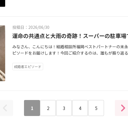
ら、お見合いを交際へ繋げるための「リアルな本音と秘訣」をお
す。プロフィールデータだけでは絶対に分からなかった『一緒
の「これから」のお話を聞かせてくださいね。 https
一人で抱え込まずにいつでも私たちカウンセラーを頼ってくだ
高の「ベストパートナー」に出会うことができましたね。純さ
ーが直言！「また会いたい」と思わせる気遣い男性の皆様、お
にならない』という絶妙な空気感に気づけたことが、結婚の決
しょう！ https://www.kk-bestpartner.jp/w -contact
ンドです。これからの新生活、お二人で温かく、笑いの絶えな
ゃ！」と頑張りすぎて、1人で喋り続けていませんか？実は、女
くださいました。条件だけに縛られず、「目の前の相手といる
幸せに！❤ https://www.kk-bestpartner.jp/17818615250384
ークよりも「丁寧な気遣い」です。スマートなエスコート混雑
きた柔軟性こそが、幸せな結婚を手繰り寄せるカギになります。
投稿日：2026/06/30
にかけてくれたり、さりげなくソファー席を譲ってくれたりす
相手の良いところ」を探し続けたお見合いや交際が進む中で、時
運命の共通点と大雨の奇跡！スーパーの駐車場
とキュンとします。「聞く姿勢」が7割自分のアピールは少し控
れること）もあります。しかし、成婚していく方に共通してい
顔でうなずきながら聞いてみてください。それだけで、女性はあ
お相手の文句を言わないことでした。「今日お会いした方は、
みなさん、こんにちは！結婚相談所福岡ベストパートナーの末
編】男性カウンセラーが直言！「グッとくる」女性の仕草女性
す」「今回はご縁がありませんでしたが、笑顔が本当に素敵な
ピソードをお届けします！今回ご紹介するのは、誰もが振り返
の」と、完全な受け身（お姫様状態）になっていませんか？男性
謝や美点を見つけようとする姿勢を持っていらっしゃいました
ら、仏のように優しい30代前半の男性・優男さん（仮名・身長1
「一緒に楽しい空間を作ろうとしてくれる女性」に強く惹かれ
くらぶつけていただいても構いません！私たちはどんな言葉も
す。2025年6月のご入会から丸1年、諦めずに走り抜いた彼の
礼」挨拶の瞬間にパッと明るい笑顔を見せてくれるだけで、男性
成婚者エピソード
らせず、常にポジティブな視点を忘れないこと。その姿勢があ
を乗り越えた先に見えた光優男さんの婚活は、最初からすべて
際に「今日はお時間をとっていただき、ありがとうございまし
に、その魅力を1ミリも見落とさずにガッチリと掴み取ることが
からの7ヶ月間は、約10名の方とお見合いを重ね、プレ交際に
間違いなく「次も絶対に会いたい！」と思われます。リアクシ
抱え込まなくていいのが「結婚相談所」の強みですありがたい
人！」という確信を持てずにいました。しかし、彼は決して腐
んでくれているかな？」と、お見合い中ずっと不安を抱えていま
末永さん夫婦が後ろで見守ってくれている安心感があったから
実直な努力が、年明けに最高の果実を結びます。運命の1月11日：
してあげるだけで、男性は自信を持って楽しくお話しできるよ
う、温かいお言葉をいただきます。婚活は、決して孤独な戦い
前11時。のちに生涯を共にするお相手女性との、運命の出会い
らこそ、異性の本音が丸わかり！婚活では、自分一人の視点だ
て、心が折れそう…」「誰かに伴走してもらいながら、安心し
振り返ってもらうと、照れくさそうに教えてくれました。「とに
に迷い込んでしまいがちです。当相談所では、デートの振り返
を頼ってください。時には親戚のように、時には親友のように、
1
2
3
4
5
たんです。話しているうちに、直感的に『この人とは絶対に合
いね」「女性はここを見ていたよ」と、夫婦ならではの両方の
次は、あなたの番です！博多のオフィスで、あなたの新しい第
チリと噛み合った瞬間でした。驚きの共通点！一気に縮まる二
伝えしています。「異性の本音が分からなくて不安……」とい
ちしています。 https://www.kk-bestpartner.jp/
スピードでした。なんと初回のデートで、優男さんから「敬語を
を聞かせてくださいね。お二人の新しい一歩を、夫婦揃って全力で応援しています！ https