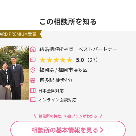
案。驚くほど自然体で会話が弾むのには、ある理由がありまし
artner.jp/m -contact https://www.kk-bestpart
だった」という衝撃の事実が発覚したのです！「あの時、キャ
いね」と、一気に運命を感じる大盛り上がりのデートになりまし
この相談所を知る
し、長時間のドライブへ。不思議と沈黙すら心地よく、「ずっ
うです。伝説のプロポーズ：大雨がもたらした逆転ドラマそして
ったプロポーズの裏話です。優男さんは、夜景が大好きな彼女
プロポーズ計画を練り上げ、指輪も用意していました。しかし
ンチックな夜景デートは不可能になり、優男さんの頭の中はパ
結婚相談所福岡 ベストパートナー
のに、どこへ行けばいいんだ…！」と焦りは募るばかり。職場
5.0
（27）
ロしながらムードを作ろうとするも、無情にも閉店時間を迎え
着いたのは……なんと、たまたまそこにあったスーパー「マル
福岡県 / 福岡市博多区
の駐車場でプロポーズなんて……」と車内で激しく葛藤していた
博多駅 徒歩4分
ヶ月記念だから」と、心のこもった手書きの手紙をサプライズで
に触れ、優男さんの覚悟が決まりました。「今しかない！」大
日本全国対応
意していた指輪を差し出し、全力でプロポーズ。結果は……大
オンライン面談対応
輪を渡されるとは思っていなかった彼女ですが、驚きと共に、
そうです。ハプニングを奇跡に変えた、一生忘れられない大逆
り一見すると前代未聞のシチュエーションですが、お二人にと
相談所の特徴、料金プランがわかる
となりました。どんなハプニングに見舞われても、お互いを想
マンチックな場所に変わる。そんな大切なことを、お二人から
相談所の基本情報を見る
当におめでとうございます！マルキョウの駐車場で見せた彼女