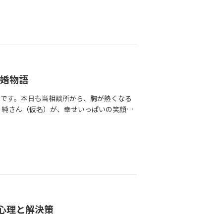
。婚活迷子になっている方のヒントが詰まっ
える方に出会えずにいたのです。「もう、3
す旅」でもあります。たくさん悩み、傷つい
モヤし続けた試練のスタート活動を始めたば
にその時、運命の歯車が動き出します。福岡
会うことができたのだと思います。これから
た。お見合いを重ねてもなかなかプレ交際に
し込みが入ったのです。実は花子さん、以前
://www.kk-bestp
がないままモヤモヤしたり。真面目で一生懸
になるところがあって申し込みを控えていた
r.jp/17824777178670 https://www.kk-bestpartner.jp/w -contact
まい、一人で深く落ち込んでしまうタイプで
最後に一度だけお会いしてみよう」これが、
れました。その都度お電話でじっくりお話し
運命のお見合い。これまでの人とは「空気
した。成婚を迎えた本日、「あの時、広い視
こで花子さんを待っていたのは、これまでの
当に助かりました」と笑顔で語ってくれた美
成婚物語
上に清潔感があり、実物のほうがずっと素敵
が、仲人として本当に嬉しかったです。【後
、「沈黙の時間」の心地よさです。特に会話
永です。本日も当相談所から、胸が熱くなる
？年が明けた1月。いよいよ一郎さんとの運
での男性相手なら焦るはずの沈黙が、太郎さ
・純さん（仮名）が、幸せいっぱいの笑顔で
」とビビッときたわけではありませんでし
黙の間も、太郎さんは花子さんのプロフィー
前の通り、純粋で真っ直ぐな、とても美しい
う」という静かなスタートだったのです。し
く考えてくれている空気感が伝わってきまし
いのお相手・三世さん（仮名）が博多駅まで
さんは、「この人とはもう次はないかな…」
1時間半が経過。「もっとお話ししていた
はお二人で婚約指輪と結婚指輪を選びに行か
起きました。一緒に食事をしていると、驚く
NEで育んだ安心感と、誕生日のサプライズ
ンセラーも温かいパワーをたくさんいただき
、頑張らなくてもいい、自然体でいられる
さんは毎日欠かさずLINEをくれました。
かった道のりを乗り越え、最愛のパートナー
、お互いの距離が一気に縮まりました。「一
ど、花子さんの都合や体力を気遣いながら
チャンスに！お見合い初日のアクシデントで
を重ねるうちに、美咲さんの心は「この人は
温かいもので満たされていきました。気づけ
りました。お見合い当日、予定していたカフ
いきました。そのきっかけとなった面白いエ
去り、「ただただ居心地がよくて落ち着く」
これが人生最初のお見合い。極度の緊張の中
しまう「一言多い」ところがあるそう
月、5月の花子さんの誕生日のことです。デ
も初めての経験で戸惑うばかりでした。し
心理と解決策
）と飲み込んだことを、一郎さんは悪気なく
るとそこには、太郎さんが密かに準備してく
しょう！」と一生懸命にリードしてくれた三
この人は思ったことを正直に言っているだけ
で美しいネックレスのプレゼントまで。花子