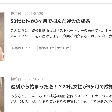
そんな中決まった最初のお見合い。相手とのやり取りで傷つく
所では、お見合いやデートの振り返りでも、「男性側はこう受
突然の「交際終了」でした。モヤモヤと悔しさが募る夜、私は
ていたよ」と、夫婦ならではの「両方の視点」から実践的なアド
投稿日：2026/07/20
らに気持ちを吐き出してくれた聖美さん。一緒に悔しがり、一
からなくて不安…」という方は、ぜひ一度、私たちの無料相談
ゃない」と実感できた大切な節目となったそうです。3月7日、
50代女性が3ヶ月で掴んだ運命の成婚
歩を、夫婦揃って全力で応援しています！✨ https://www.kk-bestpartner.jp/17807413715260 https://ww
美さんは「たくさんの方と器用に会うのではなく、お一人ずつ
w.kk-bestpartner.jp/w -contact
こんにちは。結婚相談所福岡ベストパートナーの末永です。本
で出会った3人目の男性が、のちに夫となる誠治さん（仮名）で
ルのエピソードをお届けします。今回ご紹介するのは、57歳の女性
う。生活の『ちょうどいい感覚』が同じ気がする」お見合いの
入会され、約7ヶ月の活動を経て、めでたく成婚退会のお手続き
気が流れる中、お二人のプレ交際がスタートしました。トラウ
ラと輝いているのは、彼から贈られた大切なネックレス。「こ
いしやすく、長時間のドライブに強い苦手意識があった聖美さん
成婚者エピソード
婚活のコツ
女性向け
しみ」と満面の笑みで語る花子さんですが、実は入会当初、誰
（くじゅう花公園へのドライブ）が、二人の関係を大きく変え
た。「1人のほうが楽…」迷いの中でスタートした婚活花子さん
くない？」「きつくない？」と常に優しく気遣ってくれました
てこられました。心のどこかで「このまま一人でいるのは寂し
り合わせを終えていた二人。この日はただ景色を楽しみ、たわ
抱えていたのです。「今更、自分の生活ペースを崩してお相手
活ってこんなに楽しいんだ」義務感ではなく、純粋に「この人
ば十分。結婚までは望んでいないかも…」「こんな気持ちで結
イブが、二人の心の距離を確固たるものにしました。マリッジ
投稿日：2026/07/13
む花子さんに、私たちは「あとになって『あのとき動いておけ
交際・プロポーズへと順調に進みましたが、環境の変化から聖
ださいね」とお伝えしました。花子さんは、「結果はどうあれ
遅刻から始まった恋！？20代女性が9ヶ月で成
期もありました。そのお気持ちをお相手の相談所を通じてお伝
と、人生の新しい一歩を踏み出す決意をされたのです。「もう辞
返事が返ってきました。「彼女の気持ちを最優先に、寄り添っ
みなさん、こんにちは！結婚相談所福岡ベストパートナーの末永
かし、実際の活動は決して平坦なものではありませんでした。1
誠実な言葉で聖美さんの不安は吹き飛び、「夫婦は鏡。自分が
さん（仮名）が、涙あり笑いありの充実した9ヶ月間で運命のパ
には早くも「もう辞めたい」と心が折れかかっていました。数
話せる」と、心からの安心感を手に入れました。おわりに：婚
ソードをご紹介します！草原に咲く花のように可憐でチャーミン
かったり、沈黙が気まずかったりと、「早く帰りたい」と思って
の日、涙を浮かべながら「ベストパートナーだから成婚できま