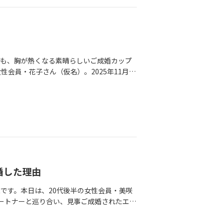
出来事があり、無理を重ねた末に届いたのは
け取ったかもしれないね」「女性はここを見
思わず電話をかけました。電話越しに涙なが
バイスを行っています。「異性の本心が分
緒に涙したあの夜は、彼女にとって「一人じ
でお話ししてみませんか？お二人の素敵な一
運命の歯車が動き出す傷つく経験を経て、聖
としっかり向き合おう」と決心します。そこ
日も、胸が熱くなる素晴らしいご成婚カップ
した。「自然への感受性が自分とぴったり合
会員・花子さん（仮名）。2025年11月に
席でそう直感した聖美さん。終始穏やかな空
を終えられました。今、彼女の胸元でキラキ
マを払拭した「長距離ドライブ」実はお車酔
の人と出会えて、これからの人生が本当に楽
。大きな不安を抱えて臨んだ3回目のデート
よりも深い葛藤を抱えていらっしゃいまし
ます。誠治さんの運転はとても優しく、「寒
は、これまで10年間お一人での生活を続け
。実は前回のデートでディープな結婚観のす
い」と感じつつも、以下のような強い葛藤を
いもない会話に花を咲かせました。「あ、婚
に合わせたくない」「お茶飲み友達ができれ
と過ごす時間が心地いい」と思えたこのドラ
婚相談所に入っていいのだろうか……」と悩
ブルーを乗り越え、深まった絆その後、真剣
ばよかった』と後悔することだけは避けてく
美さんに不安（マリッジブルー）が訪れる時
、やるだけやったと思えれば納得がいく」
婚した理由
えしたところ、誠治さんからはこんな温かい
めたい…」お見合いに苦戦した冬の時代し
て進めたい。ただ大切にしたいんです」この
です。本日は、20代後半の女性会員・美咲
2月からお見合いを始めたものの、1月、2月
笑顔なら相手も笑顔になる。彼になら何でも
ートナーと巡り合い、見事ご成婚されたエピ
名の男性とお会いしたものの、会話が続かな
活は「自分自身を見つめ直す旅」成婚手続き
グな美咲さん。彼女が5ヶ月の交際を経て、
しまうことばかり。交際に進んでも、デー
した」と感謝を伝えてくださった聖美さん。