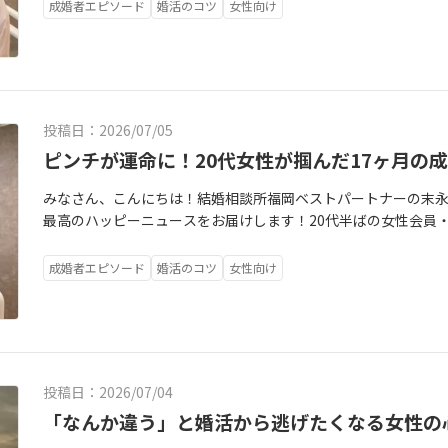
お相手の一郎さん（仮名）とどのように絆を深めていったのか
トの日が近づくと憂鬱さが勝ってしまい、次にお会いしたいと思
婚活とは、お相手を探すだけでなく「自分自身を深く見つめ直
成婚者エピソード
婚活のコツ
女性向け
た、その軌跡を振り返ります。【前期】一人で抱え込み、モヤ
月で相談所を退会しよう」花子さんがそう心に決めていたまさ
た聖美さんだからこそ、誠治さんという素晴らしい「鏡」に出
かりの数ヶ月間、美咲さんは少し苦しい時期を過ごしていまし
市在住の60代前半の男性、太郎さん（仮名）からお見合いの申
はお二人で、笑顔あふれる温かい家庭を築いていってくださいね。末永くお幸せに！ https
進まなかったり、進んでも「この人でいいのかな…」と決め手
に太郎さんのプロフィールを見たことがあり、条件面で少し気
artne
命な美咲さんは、一つのことに集中すると視野が狭くなってし
お相手でした。「でも、せっかく申し込んでくれたのだから、
した。そんな時、美咲さんはいつもLINEでSOSのサインをく
花子さんの人生を180度変える「運命の選択」となりました。
投稿日：2026/07/05
し、お相手の気持ちや美咲さんの本音を一緒に整理していきま
感」が違った3月下旬、ホテル日航福岡で行われたお見合い。そ
野でアドバイスをくれたり、話を聞いてもらえたりしたのが本
ピンチが運命に！20代女性が掴んだ17ヶ月の
婚活の常識を覆す驚きでした。太郎さんはプロフィール写真以
咲さん。一人で諦めずに私たちを頼って伴走させてくれたこと
なプラスのギャップがある方でした。そして何より違ったのは
みなさん、こんにちは！結婚相談所福岡ベストパートナーの末
期】運命のお見合いは、まさかの「マイナスからのスタート」！
が爆発的に盛り上がったわけではありません。しかし、これま
最高のハッピーニュースをお届けします！20代半ばの女性会員
命のお見合いを迎えます。しかし、実は最初から「この人だ！
んといると不思議と「温かいテンポ」に感じられたのです。沈
成婚退会の手続きにお越しくださいました。純さんはそのお名
た。「お断りする理由もないから、まずは一度お話ししてみよ
ルを一生懸命に思い出しながら、「次は何を話そうか」と優し
心を持った女性です。手続きの終盤には、なんと他県にお住ま
かも、初回のデートで一郎さんはまさかの遅刻！真面目な美咲
た。気がつけば、1時間の予定だったお見合いはあっという間に
成婚者エピソード
婚活のコツ
女性向け
わざわざ駆けつけてくださるという嬉しいサプライズも！今日
と内心思っていたそうです。ところが、奇跡は2回目のデートで
い」と思えるお相手に、ようやく出会うことができたのです。LI
れていたそうで、純さんの溢れんばかりの笑顔に、私たちカウ
ほど「楽しい」と感じている自分に気づいたのです。気を遣わず
遠距離のため、直接お会いできるのは月に2回ほどでしたが、太郎
ました。純さんがご入会されてから17ヶ月。決して平坦ではな
居心地の良さ。さらに、学生時代の共通の思い出で意気投合し
「次の週末、お会いできるのを楽しみに仕事を頑張れます」な
と巡り合うまでの感動的なドラマを振り返ります。◆ピンチが
言多い」彼が教えてくれた、裏表のない圧倒的な安心感デート
も、真っ直ぐに気持ちを伝えてくれる言葉に、花子さんの心は
見えた彼の優しさお二人の出会いは、あるハプニングから始ま
絶対に嘘をつかない、信頼できる人だ」という確信に変わって
ば、「他人に合わせたくない」と言っていたあの窮屈さは消え
投稿日：2026/07/04
ェが大行列で入れないという事態に。実は三世さんにとって、
ピソードがあります。一郎さんは、何でもポロッと口に出して
そんな唯一無二の存在になっていたのです。交際が始まって2ヶ
でトラブルが重なり、彼は相当焦ってしまったそうです。純さん
「なんか違う」と婚活から逃げたくなる女性の
（笑）。美咲さんが（心の中で思っても、言わない方がいいな
ートの終わりに、太郎さんのご自宅へ少し立ち寄ることに。す
かし、ここからの彼の対応が素敵でした。「他のお店を探しま
口にしてしまうのです。最初は驚いた美咲さんですが、「あ、
れていた「お祝いのケーキ」が待っていました！さらに、上品