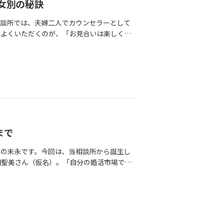
女別の秘訣
相談所では、夫婦二人でカウンセラーとして
でよくいただくのが、「お見合いは楽しく話
なお悩みです。実は、自分では「良かれ」と
とがよくあります。そこで今回は、私たち夫
成功させるためのリアルな秘訣をお伝えしま
と思われるポイント男性の皆様、お見合いで
人で喋りすぎていませんか？女性目線で本当
す！お店へのスマートな誘導・配慮混雑する
げなくソファー席を譲ってくれたりする優し
3割）自分のアピールよりも、女性のお話を
す。2.女性必見！男性カウンセラーが教え
まで
リードするもの」と、少し受け身（お姫様状
」の末永です。今回は、当相談所から誕生し
一緒にいて楽しく過ごそうとしてくれる女
田聖美さん（仮名）。「自分の婚活市場での
拶の瞬間にパッと明るい笑顔を見せてくれる
女が、わずか5か月で最高のパートナーと巡
時間をいただき、ありがとうございまし
んだ暗闇のスタート「人生の節目を迎え、こ
クションは少し大きめに♪男性は「自分の話
し、最初の1週間は「やり方がよく分から
にうなずいたりリアクションしたりするだけ
てお見合いの申し込みが次々と舞い込むも
だからこそ、異性の本音が丸わかり！婚活
詰めてしまうほど誠実で繊細な女性でした。
と迷路に迷い込んでしまいがちです。当相談