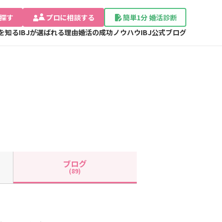
探す
プロに相談する
簡単1分 婚活診断
Jを知る
IBJが選ばれる理由
婚活の成功ノウハウ
IBJ公式ブログ
ブログ
(89)