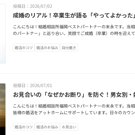
プレックス」だと感じていることが、お相手から見ると「最大
屈になっていませんか？本来、結婚相手を見つけるステップは
ソード」を聞くことになります。あるとき三世さんが職場で、困
投稿日：2026/07/02
「口下手で上手に話せない」⇒「人の話を丁寧に聞ける、誠実
せん。これから二人で心地よい関係を「作っていくもの」です。
際、自分の指にヒビが入ってしまったそうです。しかし「自分
⇒「一緒にいてホッとする、家庭的な安心感がある人」ベスト
成婚のリアル！卒業生が語る「やってよかった
必要はありません。まずは「この人と一緒にいる時の自分、好
う」と、会社には一切黙ってそのまま仕事をこなしたとのこと
ら、あなたの魅力を徹底的に掘り下げます。自分一人では気づ
な」という、安心感を基準にしてみてください。その心のゆと
周囲に言い訳を一つもせずに出場したというのです。三世さん
こんにちは！結婚相談所福岡ベストパートナーの末永です。当
言葉にしていくことで、「あ、私にもこんな素敵なところがあっ
す。3.「好かれる努力」を「素でいられる安心」に変える「嫌
がなかった純さんは、自分を犠牲にしてでも周りのために動け
のパートナー」と巡り合い、笑顔でご成婚（卒業）の時を迎え
きますよ。2．「どんな人生を生きたいか」自分と向き合うキッ
と思うあまり、LINEの返信に気を使いすぎたり、常に先回りし
間性の素晴らしさに胸が熱くなりました。お母様が「交際期間
間は、私たち夫婦カウンセラーにとっても心からやりがいを感
「どんな人と結婚したいか」を考えますよね。実はこの問いは
当に多いです。ですが、婚活は「頑張った量」に比例して愛さ
も、三世さんが「毎日電話で1年以上お付き合いしているのと同
きの際、私たちが卒業生の皆さんに必ずお聞きしている質問があ
か」という、自分自身への大切な問いかけそのものです。「何
遣いを頑張りすぎて限界を迎え、突然自爆のようにお別れを選
婚活のコツ
婚活のお悩み
自分磨き
よ」と力強く答え、全員を安心させてくれたそうです。◆諦めか
『これをやって本当に良かった！』と思うことは何ですか？」
れない大切な価値観は何？」普段の忙しい生活の中では後回し
した。これからは、「嫌われないための努力」を少しだけ手放
り寄せた勇気今でこそ幸せいっぱいの純さんですが、ここに至る
口を揃えて教えてくれた、リアルな「婚活の成功法則」を3つに
と一緒にじっくり向き合っていきます。自分の軸がはっきりして
みませんか？自分の気持ちや希望を伝えることは、決してワガ
し、何度も挫けそうになり、たくさん落ち込んできました。な
モヤモヤは、その日のうちにカウンセラーへ相談先輩たちの声
れなくなり、心がすっと軽くなっていきます。3．小さな「やっ
は、「相手に合わせる（我慢）」か「自分の意見を押し通す（
なったのが当相談所のカウンセラーとの時間でした。事務所に
ード相談」でした。「デートの後、相手のあの言葉がちょっと
からお見合いの時のちょっとした服装の工夫、デートでの笑顔、お
の心地よさを一緒に見つける」という真ん中の道が必ずありま
ながら「はい、この人は次！（笑）」と明るく笑い飛ばして背
ど、LINEのメッセージに悩む…」婚活を進める中では、小さな
活のプロセスで経験する小さな「やってみよう」の実践は、す
りも、「自分の隣で、リラックスして穏やかに笑ってくれてい
楽になったと言います。そして三世さんに出会ったとき、「こん
投稿日：2026/07/01
す。成婚される方は、それを一人で抱え込んで頭を悩ませるこ
です。上手くいった時は一緒に手を取り合って喜び、悩んだ時
良さと「ずっと一緒にいたい」という安心感を感じるものです
れたくない！」と純さんからお電話で相談を受けました。私た
い！」と、その日のうちにLINEや電話で私たちにSOSを出し
お見合いの「なぜかお断り」を防ぐ！男女別・
る。この二人三脚のプロセスを経て成婚退会されていく会員様
吸次のデートやお見合いで、「うーん、なんか違うかも。もう
いい！」と強く背中を押しました。その言葉を信じて純さんが
の視点だけではなかなか見えてこないものです。そこを「男性
れる自信と笑顔で輝いています。まとめ：あなたの未来に投資
った時は、どうかその場ですぐに結論を出さず、一歩だけ踏みと
そのとき決まっていた他のお見合いを、違約金を支払ってまで
こんにちは！結婚相談所福岡ベストパートナーの末永です。当相
っとこういう気持ちだったんだよ」とすぐに紐解くことで、誤解
だ「パートナーを見つける」ためだけの場所ではありません。
心に優しく問いかけてあげてください。「本当にお相手がダメ
び込んできてくださいました。あのとき一歩を踏み出した純さ
皆様の婚活をアットホームにサポートしています。日々のカウン
深めていくことができたそうです。2.【視野を広げる】条件の
トしていく、人生で最高に濃密な成長のステージです。「自分
不安』が驚いてブレーキを踏んでいるだけかな？」そうやって
◆カウンセラーより愛を込めて純さん、本当におめでとうござ
相談いただくのが、「お見合いでは楽しくお話しできたはずな
先に婚活をスタートする際、年齢や年収、お住まいなど、誰もが
い」そんな想いが一瞬でも頭をよぎったら、それは未来のあな
わり始めます。はじめから完璧な関係はありません。「一緒にい
間、三世さんは一人でお店に残り、指輪の最終契約を済ませて
いうお悩みです。実は、自分では「良かれ」と思ってした行動
のパートナーに出会えたある会員様は、活動の途中でその「条
あなたがまだ気づいていないあなたの魅力を、博多の街で一緒
婚活のコツ
婚活のお悩み
お見合い
らゆっくり時間をかけて育んでいけば良いのです。あなたが心の
ました。初めてお会いした三世さんは、純さんのお話通り、優
ているケースが少なくありません。そこで今回は、私たち夫婦
しました。「最初は希望条件にこだわりすぎていましたが、少
好き！」と胸を張って言える未来へ向かって、私たちが全力で伴
成婚へ向かえるよう、ベストパートナーはいつでもすぐ傍でサ
性でした！何度も悩み、へこみながらも、諦めずに自分を信じ