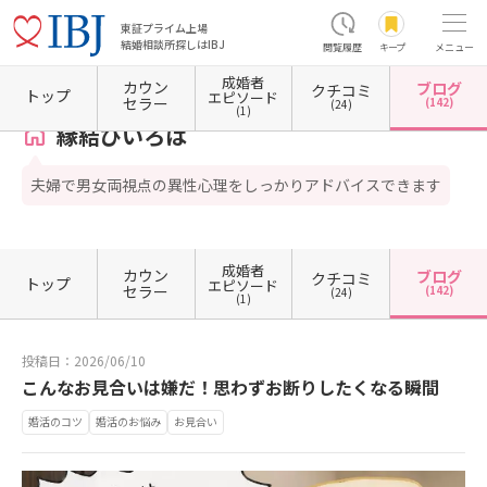
東証プライム上場
結婚相談所探しはIBJ
閲覧履歴
キープ
メニュー
成婚者
カウン
ブログ
クチコミ
ホーム
福岡県の結婚相談所
福岡県福岡市
福岡県福岡市東区
縁結びいろは
カウン
トップ
エピソード
セラー
(142)
(24)
(1)
縁結びいろは
夫婦で男女両視点の異性心理をしっかりアドバイスできます
成婚者
カウン
ブログ
クチコミ
トップ
エピソード
セラー
(142)
(24)
(1)
投稿日：2026/06/10
こんなお見合いは嫌だ！思わずお断りしたくなる瞬間
婚活のコツ
婚活のお悩み
お見合い