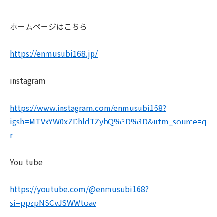
ホームページはこちら
https://enmusubi168.jp/
instagram
https://www.instagram.com/enmusubi168?
igsh=MTVxYW0xZDhldTZybQ%3D%3D&utm_source=q
r
You tube
https://youtube.com/@enmusubi168?
si=ppzpNSCvJSWWtoav