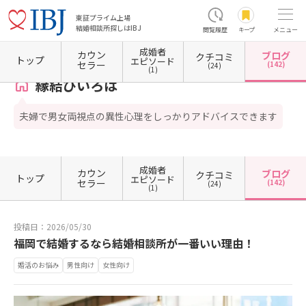
東証プライム上場
結婚相談所探しはIBJ
閲覧履歴
キープ
メニュー
成婚者
カウン
ブログ
クチコミ
ホーム
福岡県の結婚相談所
福岡県福岡市
福岡県福岡市東区
縁結びいろは
カウン
トップ
エピソード
セラー
(142)
(24)
(1)
縁結びいろは
夫婦で男女両視点の異性心理をしっかりアドバイスできます
成婚者
カウン
ブログ
クチコミ
トップ
エピソード
セラー
(142)
(24)
(1)
投稿日：2026/05/30
福岡で結婚するなら結婚相談所が一番いい理由！
婚活のお悩み
男性向け
女性向け