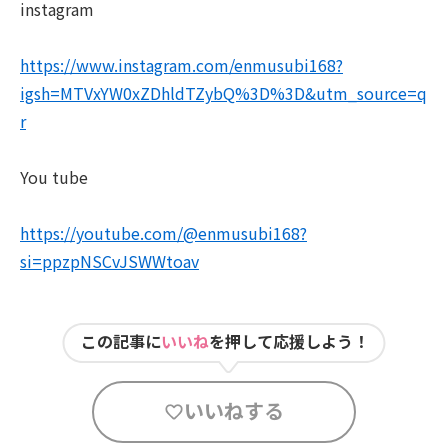
instagram
https://www.instagram.com/enmusubi168?
igsh=MTVxYW0xZDhldTZybQ%3D%3D&utm_source=q
r
You tube
https://youtube.com/@enmusubi168?
si=ppzpNSCvJSWWtoav
この記事に
いいね
を押して応援しよう！
いいねする