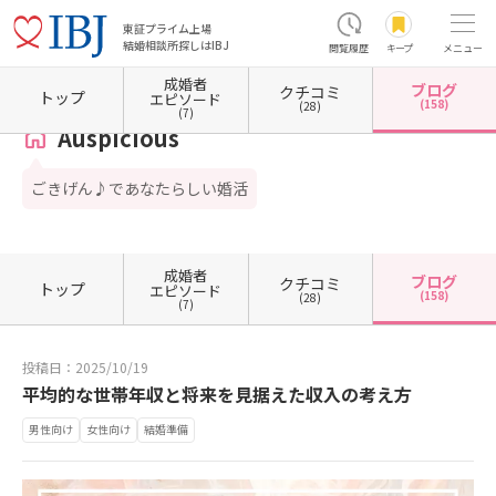
東証プライム上場
結婚相談所探しはIBJ
閲覧履歴
キープ
メニュー
成婚者
ブログ
クチコミ
ホーム
福井県の結婚相談所
福井県福井市
Auspicious
カウンセラーブログ一覧
カ
トップ
エピソード
(158)
(28)
(7)
Auspicious
ごきげん♪であなたらしい婚活
成婚者
ブログ
クチコミ
トップ
エピソード
(158)
(28)
(7)
投稿日：2025/10/19
平均的な世帯年収と将来を見据えた収入の考え方
男性向け
女性向け
結婚準備