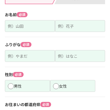
お名前
必須
ふりがな
必須
性別
必須
男性
女性
お住まいの都道府県
必須