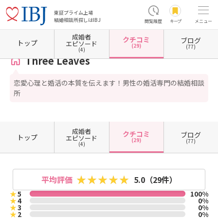
東証プライム上場
結婚相談所探しはIBJ
閲覧履歴
キープ
メニュー
成婚者
クチコミ
ブログ
ホーム
千葉県の結婚相談所
千葉県千葉市
千葉県千葉市中央区
Three Leaves
クチ
トップ
エピソード
(29)
(77)
(4)
Three Leaves
恋愛心理と婚活の本質を伝えます！男性の婚活専門の結婚相談
所
成婚者
クチコミ
ブログ
トップ
エピソード
(29)
(77)
(4)
平均評価
5.0
（29件）
★
5
100%
★
4
0%
★
3
0%
★
2
0%