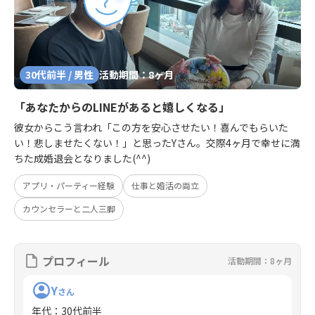
30代前半 / 男性
活動期間：8ヶ月
「あなたからのLINEがあると嬉しくなる」
彼女からこう言われ「この方を安心させたい！喜んでもらいた
い！悲しませたくない！」と思ったYさん。交際4ヶ月で幸せに満
ちた成婚退会となりました(^^)
アプリ・パーティー経験
仕事と婚活の両立
カウンセラーと二人三脚
プロフィール
活動期間：8ヶ月
Y
さん
年代
：
30代前半