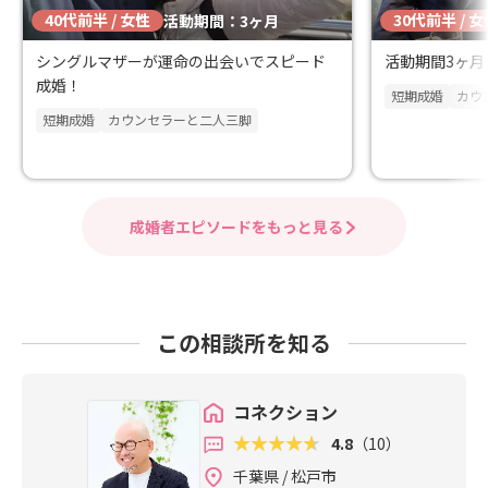
40代前半 / 女性
30代前半 / 
活動期間：3ヶ月
シングルマザーが運命の出会いでスピード
活動期間3ヶ月
成婚！
短期成婚
カウ
短期成婚
カウンセラーと二人三脚
成婚者エピソードをもっと見る
この相談所を知る
コネクション
4.8
（10）
千葉県 / 松戸市