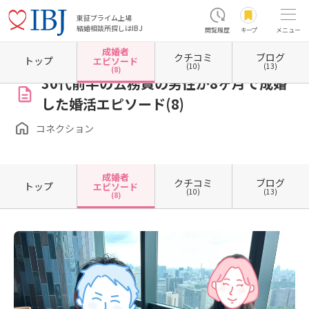
東証プライム上場
結婚相談所探しはIBJ
閲覧履歴
キープ
メニュー
成婚者
クチコミ
ブログ
ホーム
千葉県の結婚相談所
千葉県松戸市
コネクション
成婚者エピソード一覧
成
トップ
エピソード
(10)
(13)
(8)
30代前半の公務員の男性が8ヶ月で成婚
した婚活エピソード(8)
コネクション
成婚者
クチコミ
ブログ
トップ
エピソード
(10)
(13)
(8)