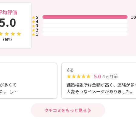
平均評価
5.0
5
1
★
4
★
3
★
2
★
1
★
（9件）
さる
5.0
4ヵ月前
が多くて
結婚相談所は金額が高く、連絡が多
た。 しか
大変そうなイメージがありました。 
で金額は
し、日本官婚推進協会はそこまで金
絡をくだ
高くなく、必要な時に必要な連絡を
クチコミをもっと見る
相談にの
さり困った時はどんなことでも相談
のペース
ってくださるので無理なく自分のペ
また、柔
で活動することができました。また
ーさんが
らかく優しい印象のカウンセラーさ