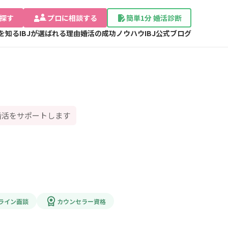
探す
プロに相談する
簡単1分 婚活診断
Jを知る
IBJが選ばれる理由
婚活の成功ノウハウ
IBJ公式ブログ
婚活をサポートします
ライン面談
カウンセラー資格