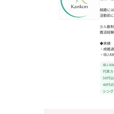
結婚には
活動前に
少人数制
婚活経験
◆実績
・成婚退
・IBJ 
IBJ 
代表カ
50代
40代
シング