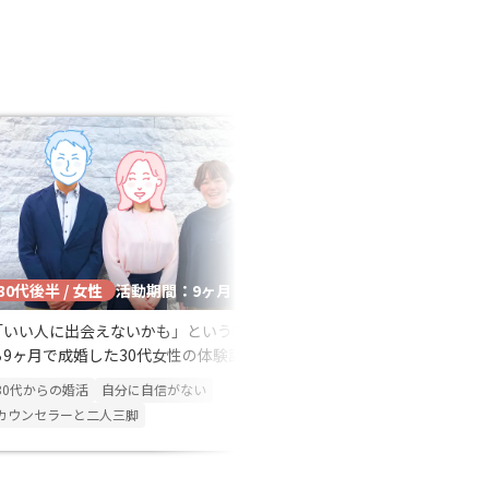
 日
方と
謝し
30代後半 / 女性
30代後半 / 女性
活動期間：9ヶ月
活
「いい人に出会えないかも」という不安か
出会いを楽しむこと
ら9ヶ月で成婚した30代女性の体験談
お会いした結果、柔
素敵な男性と出会え
30代からの婚活
自分に自信がない
短期成婚
仕事と婚活の
カウンセラーと二人三脚
カウンセラーと二人三脚