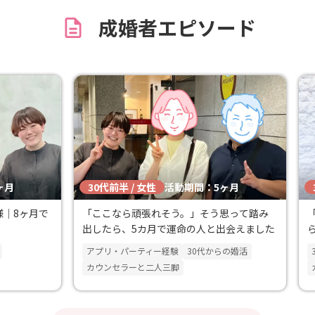
です！ 日
多いのでとても話しやすかったです！
キな方と
成婚者エピソード
本官婚推進協会で活動し、ステキな
も感謝し
巡り会うことができたのでとても感
ています！
30代前半 / 女性
ヶ月
活動期間：5ヶ月
様｜8ヶ月で
「ここなら頑張れそう。」そう思って踏み
出したら、5カ月で運命の人と出会えました
アプリ・パーティー経験
30代からの婚活
カウンセラーと二人三脚