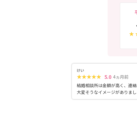
けい
5.0
4ヵ月前
結婚相談所は金額が高く、連絡
大変そうなイメージがありまし
し、日本官婚推進協会はそこま
高くなく、必要な時に必要な連
さり困った時はどんなことでも
ってくださるので無理なく自分
で活動することができました。
らかく優しい印象のカウンセラ