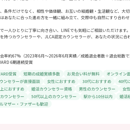
、条件だけでなく、相性や価値観、お互いの結婚観・生活観など、大切
はあなたに合った進め方を一緒に組み立て、交際中も自然にすり合わせ
で一人ひとりに丁寧に向き合い、LINEでも気軽にご相談いただけます
を持つカウンセラーや、JLCA認定カウンセラーが、あなたの状況に合
会率約67%（2023年6月〜2026年6月実績／成婚退会者数÷退会総数
AWARD 6期連続受賞
AWARD受賞
短期の成婚実績多数
お見合い料が無料
オンライン
ウンセラーが直接面談
女性におすすめ
30代におすすめ
40代
以上におすすめ
婚活カウンセラー資格
男性のカウンセラー
女
のカウンセラー
50代以上のカウンセラー
駅から10分以内
婚活
ルマザー・ファザーも歓迎