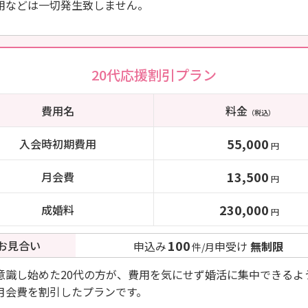
用などは一切発生致しません。
20代応援割引プラン
費用名
料金
（税込）
55,000
入会時初期費用
円
13,500
月会費
円
230,000
成婚料
円
100
お見合い
申込み
申受け
無制限
件/月
意識し始めた20代の方が、費用を気にせず婚活に集中できるよ
月会費を割引したプランです。