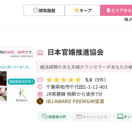
閲覧履歴
キープ
エリアから
IB
日本官婚推進協会
婚活経験のある夫婦カウンセラーがあなたの
5.0
（9件）
千葉県柏市千代田1-1-12-403 
JR常磐線 柏駅から徒歩7分
IBJ AWARD PREMIUM受賞
成婚者の声
キャッシュレス
オン