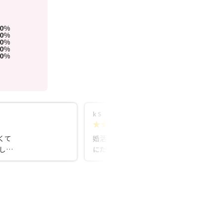
00%
0%
0%
0%
0%
k S
5.0
8ヵ月前
くて
婚活中、初めての事で悩みや不安が本当
しか
にたくさんありましたが、全てさらけ出
額は
して話せる環境がここにはあります。 小
くだ
さい事から相談もできて、安心して婚活
にの
ができますので、人生かけて頑張りたい
ース
方には本当におすすめです。
、柔
んが