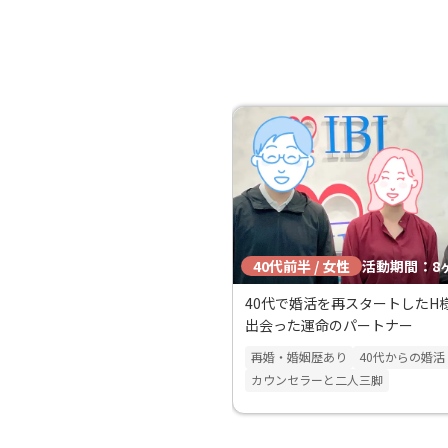
多いのでとても話しやすかった
本官婚推進協会で活動し、ステ
巡り会うことができたのでとて
ています！
40代前半 / 女性
活動期間：8
40代で婚活を再スタートしたH
出会った運命のパートナー
再婚・婚姻歴あり
40代からの婚活
カウンセラーと二人三脚