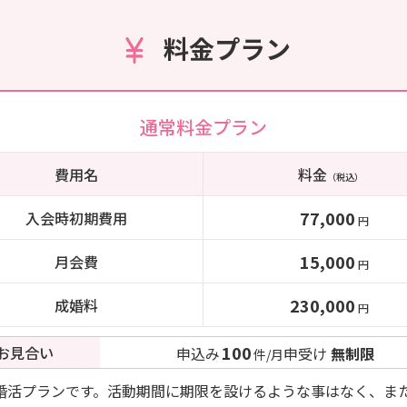
料金プラン
通常料金プラン
費用名
料金
（税込）
77,000
入会時初期費用
円
15,000
月会費
円
230,000
成婚料
円
100
お見合い
申込み
申受け
無制限
件/月
婚活プランです。活動期間に期限を設けるような事はなく、ま