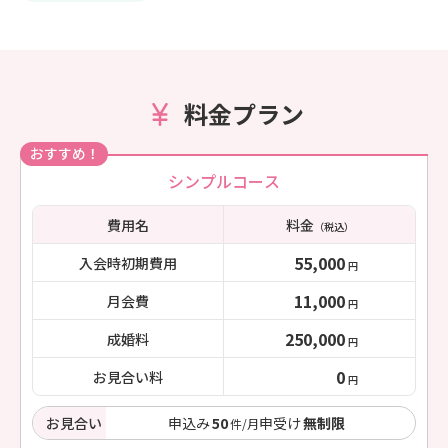
料金プラン
おすすめ！
シンプルコース
費用名
料金
（税込）
55,000
入会時初期費用
円
11,000
月会費
円
250,000
成婚料
円
0
お見合い料
円
お見合い
申込み
50
申受け
無制限
件/月