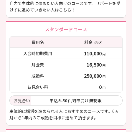
自力で主体的に進めたい人向けのコースです。サポートを受
けずに進めていきたい人はこちら！
スタンダードコース
費用名
料金
（税込）
110,000
入会時初期費用
円
16,500
月会費
円
250,000
成婚料
円
0
お見合い料
円
お見合い
申込み
50
申受け
無制限
件/月
主体的に婚活を進められる人におすすめのコースです。6ヵ
月から1年内のご成婚を目標に進めて頂きます。