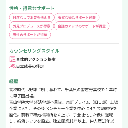
性格・得意なサポート
忖度なしで本音を伝える
豊富な婚活サポート経験
外見プロデュースが得意
会話力アップのサポートが得意
男性のサポートが得意
カウンセリングスタイル
具体的アクション提案
自立成長の伴走
経歴
高校時代は野球に明け暮れて、千葉県の習志野高校で１年時
に甲子園出場。
青山学院大学 経済学部卒業後、東証プライム（旧１部）上場
企業に入社、その後ベンチャー企業を中心に４社で取締役を
歴任。前職で結婚相談所を立上げ、子会社化した後に退職
し、婚活レッツを設立。独立開業11年以上、仲人歴13年以
上。