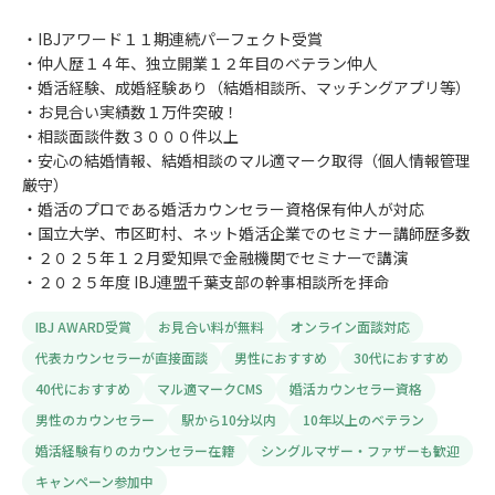
・IBJアワード１１期連続パーフェクト受賞
・仲人歴１４年、独立開業１２年目のベテラン仲人
・婚活経験、成婚経験あり（結婚相談所、マッチングアプリ等）
・お見合い実績数１万件突破！
・相談面談件数３０００件以上
・安心の結婚情報、結婚相談のマル適マーク取得（個人情報管理
厳守）
・婚活のプロである婚活カウンセラー資格保有仲人が対応
・国立大学、市区町村、ネット婚活企業でのセミナー講師歴多数
・２０２５年１２月愛知県で金融機関でセミナーで講演
・２０２５年度 IBJ連盟千葉支部の幹事相談所を拝命
IBJ AWARD受賞
お見合い料が無料
オンライン面談対応
代表カウンセラーが直接面談
男性におすすめ
30代におすすめ
40代におすすめ
マル適マークCMS
婚活カウンセラー資格
男性のカウンセラー
駅から10分以内
10年以上のベテラン
婚活経験有りのカウンセラー在籍
シングルマザー・ファザーも歓迎
キャンペーン参加中