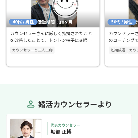
40代 / 男性
50代 / 男性
活動期間：10ヶ月
カウンセラーさんに厳しく指摘されたこと
カウンセラー
を改善したことで、トントン拍子に交際が
のコーチング
進みました。
生が輝きます
カウンセラーと二人三脚
短期成婚
カウ
婚活カウンセラーより
代表カウンセラー
堀部 正博