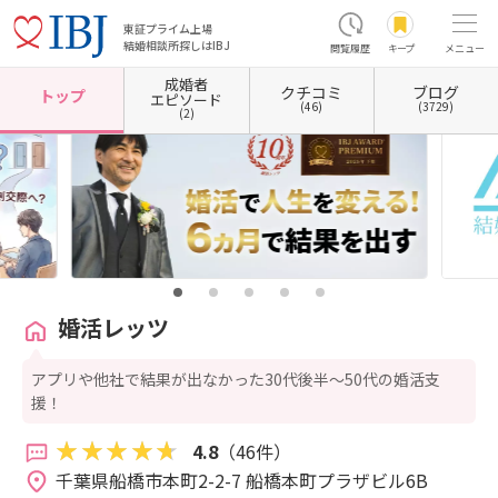
東証プライム上場
結婚相談所探しはIBJ
閲覧履歴
キープ
メニュー
成婚者
クチコミ
ブログ
ホーム
千葉県の結婚相談所
千葉県船橋市
婚活レッツ
トップ
エピソード
(46)
(3729)
(2)
婚活レッツ
アプリや他社で結果が出なかった30代後半〜50代の婚活支
援！
4.8
（46件）
千葉県船橋市本町2-2-7 船橋本町プラザビル6B 