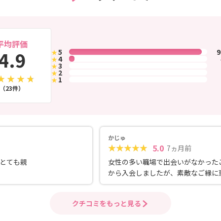
平均評価
4.9
5
★
4
★
3
★
2
★
1
★
（23件）
かじゅ
5.0
7ヵ月前
とても親
女性の多い職場で出会いがなかった
から入会しましたが、素敵なご縁に
れ、今のパートナーと出会うことが
ました♡ 初めてのお見合いで不安も
クチコミをもっと見る
く、入会当初は須藤さんに沢山相談
しまいましたが、その都度とても丁