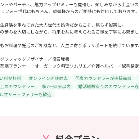
ントやパーティ、魅力アップセミナーも開催し、楽しみながら出会いの
アラフォー世代はもちろん、親御様からのご相談にも対応しております
生経験を重ねてきた大人世代の婚活だからこそ、焦らず誠実に。
の歩みを大切にしながら、将来を共に考えられるご縁を丁寧にお繋ぎし
もお料理や妊活のご相談など、人生に寄り添うサポートを続けています
グラフィックデザイナー／役員秘書
薬膳プランナー／オーガニック料理ソムリエ／介護ヘルパー／秘書検定
い料が無料
オンライン面談対応
代表カウンセラーが直接面談
以上のカウンセラー
駅から5分以内
婚活経験有りのカウンセラー在
ルマザー・ファザーも歓迎
料金プラン