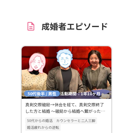
教えていただき、安心して活動する
ができました。感謝の気持ちでいっ
です。 また、素敵なお料理も教えて
成婚者エピソード
だき、さっそく作ってみたところ彼
喜びでした。 ありがとうございます
50代後半 / 男性
活動期間：1年10ヶ月
真剣交際破局→休会を経て、真剣交際終了
した方と結婚 ～破局から結婚へ繋がった奇
跡のラブストーリー～
50代からの婚活
カウンセラーと二人三脚
婚活疲れからの逆転