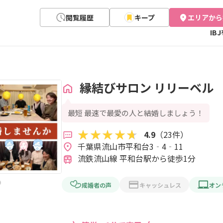
閲覧履歴
キープ
エリアから
IB
縁結びサロン リリーベル
最短 最速で最愛の人と結婚しましょう！
4.9
（23件）
千葉県流山市平和台3‐4‐11  
流鉄流山線 平和台駅から徒歩1分
成婚者の声
キャッシュレス
オン