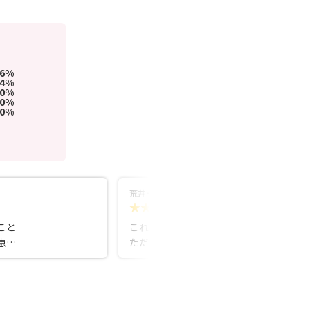
96%
4%
0%
0%
0%
荒井一嘉
5.0
7ヵ月前
こと
これまでさまざまな方をご紹介させてい
恵ま
ただきましたが、いつも一人ひとりの気
でき
持ちに丁寧に寄り添ってくださる結婚相
多
談所さんです。ご自身の婚活経験をもと
して
に向き合ってくれるため、気持ちを分か
寧に
ってもらえているという安心感があると