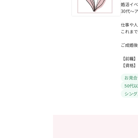
婚活イベ
30代～
仕事や人
これまで
ご成婚後
【前職】
【資格】
お見合
50代
シング