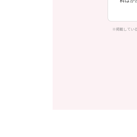
料はか
個別相
※掲載してい