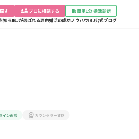
探す
プロに相談する
簡単1分 婚活診断
Jを知る
IBJが選ばれる理由
婚活の成功ノウハウ
IBJ公式ブログ
ライン面談
カウンセラー資格