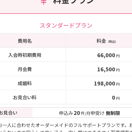
スタンダードプラン
費用名
料金
（税込）
66,000
入会時初期費用
円
16,500
月会費
円
198,000
成婚料
円
0
お見合い料
円
20
お見合い
申込み
申受け
無制限
件/月
お一人に合わせたオーダーメイドのフルサポートプランです。